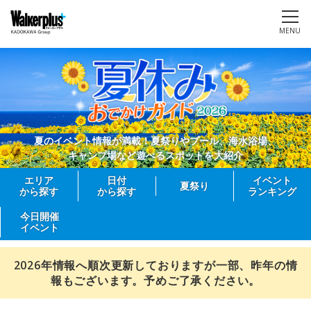
MENU
夏のイベント情報が満載！夏祭りやプール、海水浴場、
キャンプ場など遊べるスポットを大紹介
エリア
日付
イベント
夏祭り
から探す
から探す
ランキング
今日開催
イベント
2026年情報へ順次更新しておりますが一部、昨年の情
報もございます。予めご了承ください。