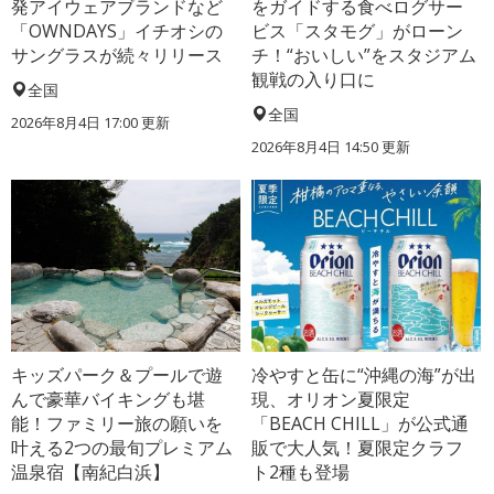
発アイウェアブランドなど
をガイドする食べログサー
「OWNDAYS」イチオシの
ビス「スタモグ」がローン
サングラスが続々リリース
チ！“おいしい”をスタジアム
観戦の入り口に
全国
全国
2026年8月4日 17:00
更新
2026年8月4日 14:50
更新
キッズパーク＆プールで遊
冷やすと缶に“沖縄の海”が出
んで豪華バイキングも堪
現、オリオン夏限定
能！ファミリー旅の願いを
「BEACH CHILL」が公式通
叶える2つの最旬プレミアム
販で大人気！夏限定クラフ
温泉宿【南紀白浜】
ト2種も登場