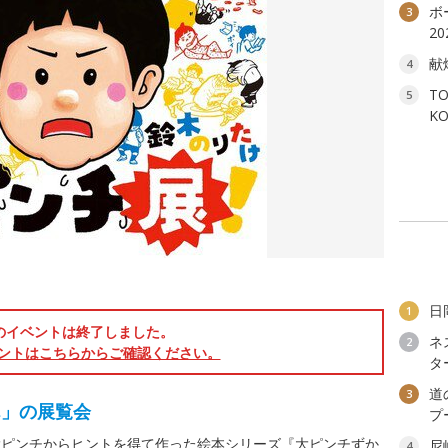
ボ
3
2
献
4
T
5
K
日
1
のイベントは終了しました。
ネ
2
ントはこちらからご確認ください。
タ
道
3
ん」の展覧会
プ
大ピンチからヒントを得て作った絵本シリーズ『大ピンチずか
尼
4