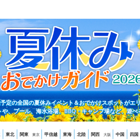
開催予定の全国の夏休みイベント＆おでかけスポットがエ
トや、プール、海水浴場、BBQ・キャンプ場など、遊べ
道
東北
関東
甲信越
東海
北陸
関西
中国
四国
東京
大阪