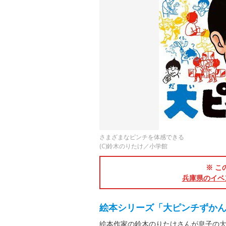
さまざまなピンチを体感できる
(C)鈴木のりたけ／小学館
※ こ
兵庫県のイベ
絵本シリーズ「大ピンチずか
絵本作家の鈴木のりたけさんが息子の