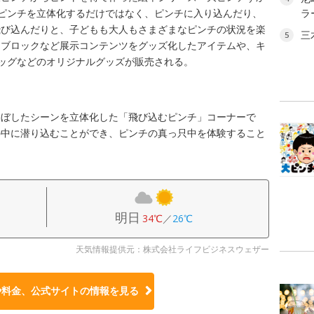
るピンチを立体化するだけではなく、ピンチに入り込んだり、
ラ
飛び込んだりと、子どもも大人もさまざまなピンチの状況を楽
三
5
チブロックなど展示コンテンツをグッズ化したアイテムや、キ
ッグなどのオリジナルグッズが販売される。
こぼしたシーンを立体化した「飛び込むピンチ」コーナーで
の中に潜り込むことができ、ピンチの真っ只中を体験すること
明日
34℃
／
26℃
天気情報提供元：株式会社ライフビジネスウェザー
や料金、公式サイトの
情報を見る