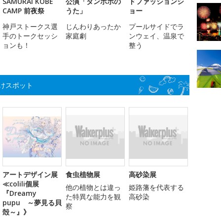
SAMURAI KOBE
公演「タンポポの
ドファッションシ
CAMP 前夜祭
うた」
ョー
神戸ストークス選
じんわりあったか
プールサイドでラ
手のトークセッシ
家庭劇
ンウェイ、温泉で
ョンも！
整う
けスポット
アートデザイン展
食虫植物展
高砂染展
≪colili個展
他の植物とは違っ
姫路藩を代表する
『Dreamy
た特異な能力を観
高砂染
pupu ～夢見る貝
察
殻～』》