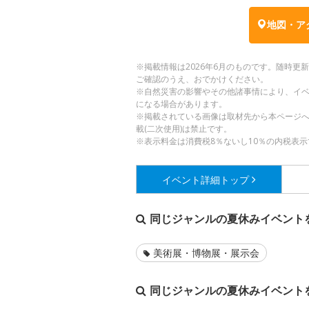
地図・ア
※掲載情報は2026年6月のものです。随時
ご確認のうえ、おでかけください。
※自然災害の影響やその他諸事情により、イ
になる場合があります。
※掲載されている画像は取材先から本ページ
載(二次使用)は禁止です。
※表示料金は消費税8％ないし10％の内税表示
イベント詳細
トップ
同じジャンルの夏休みイベント
美術展・博物展・展示会
同じジャンルの夏休みイベント