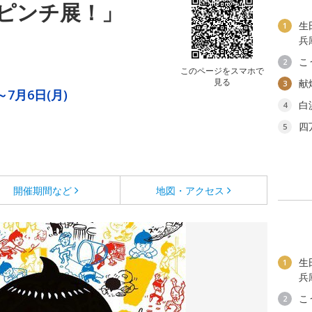
ピンチ展！」
生
1
兵
こ
2
このページをスマホで
見る
献
3
～7月6日(月)
白
4
四
5
開催期間など
地図・アクセス
生
1
兵
こ
2