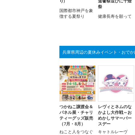
り)
道饗祭並びに千燈
祭
国際都市神戸を象
徴する夏祭り
健康長寿を願って
兵庫県周辺の夏休みイベント・おでか
つかねこ譲渡会＆
レヴィとネムのな
パネル展・チャリ
かよし大作戦～お
ティーグッズ販売
めかしサマーバー
（7月・8月）
スデー
ねこと人をつなぐ
キャトルレーヴ