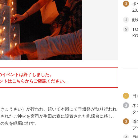
ボ
3
2
献
4
T
5
K
のイベントは終了しました。
ントはこちらからご確認ください。
日
1
ネ
2
うきょうさい）が行われ、続いて本殿にて千燈祭が執り行われ
タ
灯されたご神火を宮司が生田の森に設置された蝋燭台に移し、
道
3
この火を蝋燭に灯す。
プ
尼
4