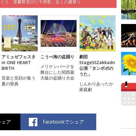
くぐり、道饗祭並びに千燈祭」近くの夏祭り
アミュゼフェスタ
こうべ海の盆踊り
劇団
in ONE HEART
StageSSZakkadn
メリケンパークを
BIRTH
公演「タンポポの
舞台にした関西最
うた」
音楽と笑顔が集う
大級の盆踊り大会
夏の祭典
じんわりあったか
家庭劇
でシェア
Facebookでシェア