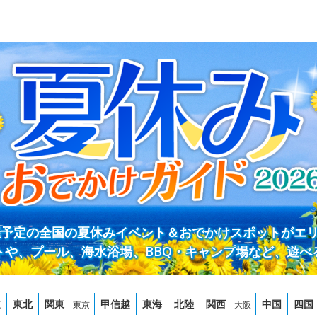
開催予定の全国の夏休みイベント＆おでかけスポットがエ
トや、プール、海水浴場、BBQ・キャンプ場など、遊べ
道
東北
関東
甲信越
東海
北陸
関西
中国
四国
東京
大阪