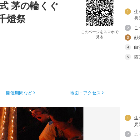
式 茅の輪くぐ
生
1
千燈祭
兵
こ
2
このページをスマホで
見る
献
3
白
4
四
5
開催期間など
地図・アクセス
生
1
兵
こ
2