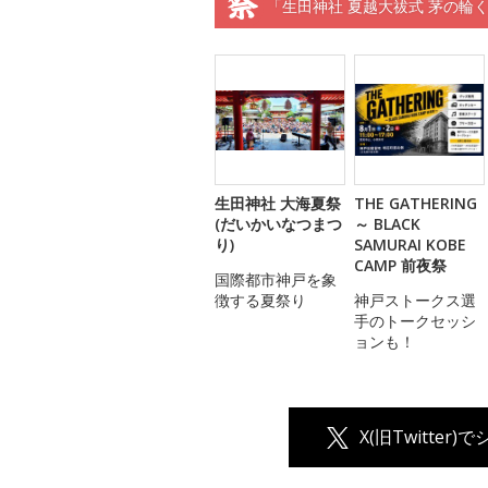
「生田神社 夏越大祓式 茅の輪
生田神社 大海夏祭
THE GATHERING
(だいかいなつまつ
～ BLACK
り)
SAMURAI KOBE
CAMP 前夜祭
国際都市神戸を象
徴する夏祭り
神戸ストークス選
手のトークセッシ
ョンも！
X(旧Twitter)