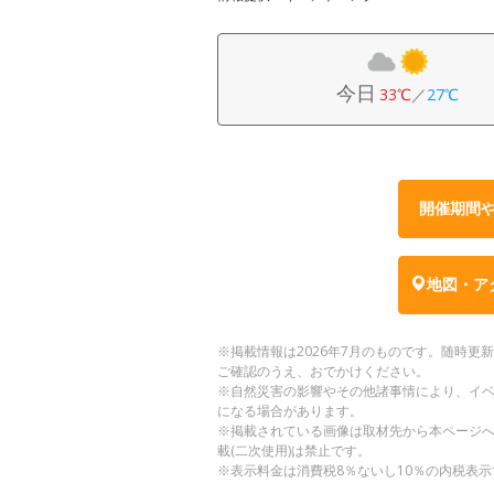
今日
33℃
／
27℃
開催期間
地図・ア
※掲載情報は2026年7月のものです。随時
ご確認のうえ、おでかけください。
※自然災害の影響やその他諸事情により、イ
になる場合があります。
※掲載されている画像は取材先から本ページ
載(二次使用)は禁止です。
※表示料金は消費税8％ないし10％の内税表示