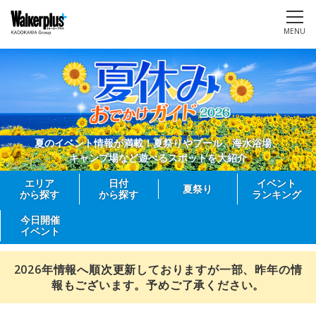
MENU
夏のイベント情報が満載！夏祭りやプール、海水浴場、
キャンプ場など遊べるスポットを大紹介
エリア
日付
イベント
夏祭り
から探す
から探す
ランキング
今日開催
イベント
2026年情報へ順次更新しておりますが一部、昨年の情
報もございます。予めご了承ください。