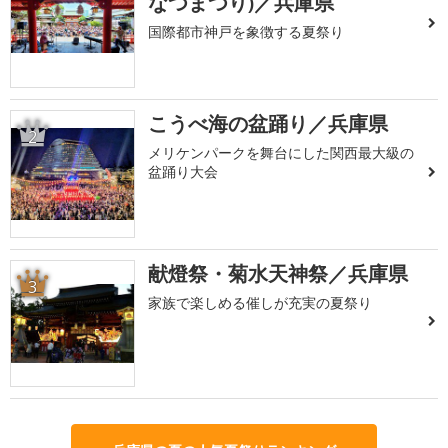
なつまつり)／兵庫県
国際都市神戸を象徴する夏祭り
こうべ海の盆踊り／兵庫県
2
メリケンパークを舞台にした関西最大級の
盆踊り大会
献燈祭・菊水天神祭／兵庫県
3
家族で楽しめる催しが充実の夏祭り