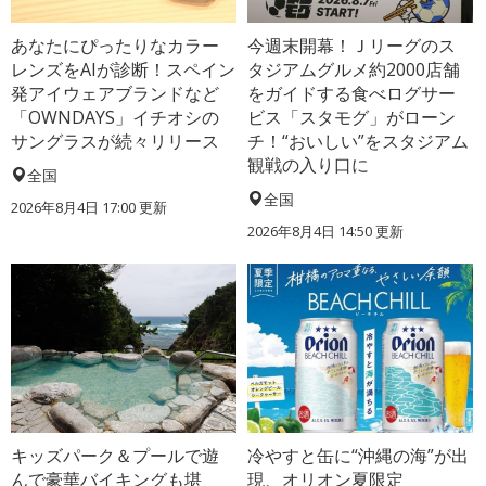
あなたにぴったりなカラー
今週末開幕！Ｊリーグのス
レンズをAIが診断！スペイン
タジアムグルメ約2000店舗
発アイウェアブランドなど
をガイドする食べログサー
「OWNDAYS」イチオシの
ビス「スタモグ」がローン
サングラスが続々リリース
チ！“おいしい”をスタジアム
観戦の入り口に
全国
全国
2026年8月4日 17:00
更新
2026年8月4日 14:50
更新
キッズパーク＆プールで遊
冷やすと缶に“沖縄の海”が出
んで豪華バイキングも堪
現、オリオン夏限定