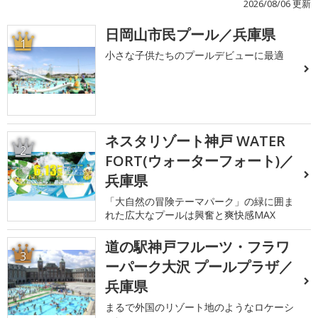
2026/08/06 更新
日岡山市民プール／兵庫県
1
小さな子供たちのプールデビューに最適
ネスタリゾート神戸 WATER
2
FORT(ウォーターフォート)／
兵庫県
「大自然の冒険テーマパーク」の緑に囲ま
れた広大なプールは興奮と爽快感MAX
道の駅神戸フルーツ・フラワ
3
ーパーク大沢 プールプラザ／
兵庫県
まるで外国のリゾート地のようなロケーシ