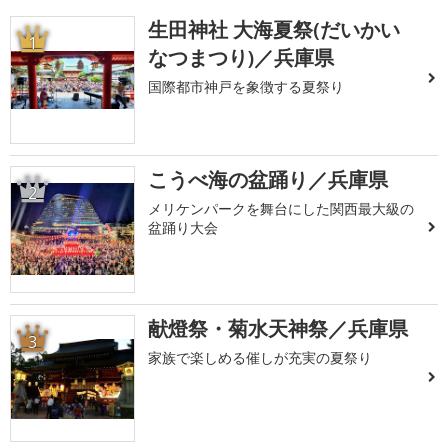
生田神社 大海夏祭(だいかい
1
なつまつり)／兵庫県
国際都市神戸を象徴する夏祭り
こうべ海の盆踊り／兵庫県
2
メリケンパークを舞台にした関西最大級の
盆踊り大会
献燈祭・菊水天神祭／兵庫県
3
家族で楽しめる催しが充実の夏祭り