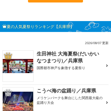
夏の人気夏祭りランキング【兵庫県】
2026/08/07 更新
生田神社 大海夏祭(だいかい
1
なつまつり)／兵庫県
国際都市神戸を象徴する夏祭り
こうべ海の盆踊り／兵庫県
2
メリケンパークを舞台にした関西最大級の
盆踊り大会