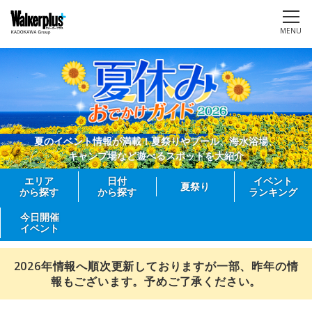
MENU
夏のイベント情報が満載！夏祭りやプール、海水浴場、
キャンプ場など遊べるスポットを大紹介
エリア
日付
イベント
夏祭り
から探す
から探す
ランキング
今日開催
イベント
2026年情報へ順次更新しておりますが一部、昨年の情
報もございます。予めご了承ください。