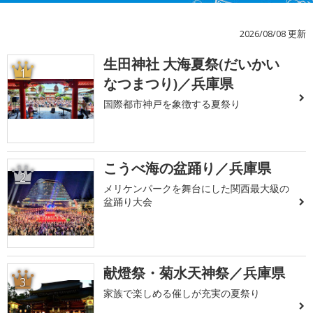
2026/08/08 更新
生田神社 大海夏祭(だいかい
1
なつまつり)／兵庫県
国際都市神戸を象徴する夏祭り
こうべ海の盆踊り／兵庫県
2
メリケンパークを舞台にした関西最大級の
盆踊り大会
献燈祭・菊水天神祭／兵庫県
3
家族で楽しめる催しが充実の夏祭り