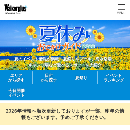
MENU
夏のイベント情報が満載！夏祭りやプール、海水浴場、
キャンプ場など遊べるスポットを大紹介
エリア
日付
イベント
夏祭り
から探す
から探す
ランキング
今日開催
イベント
2026年情報へ順次更新しておりますが一部、昨年の情
報もございます。予めご了承ください。