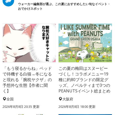
ウォーカー編集部が選ぶ、この夏におすすめしたい旬なイベント・
おでかけスポット
「もう寝るからね」ベッド
この夏の梅田はスヌーピー
で待機する白猫→冬になる
づくし！コラボメニュー19
と現れる「腕枕ヤクザ」の
種に約80ブランドの限定グ
予想外な生態【作者に聞
ッズ、ノベルティまで3つの
く】
PEANUTSイベント総まとめ
全国
大阪府
2026年8月8日 20:35
更新
2026年8月8日 18:00
更新