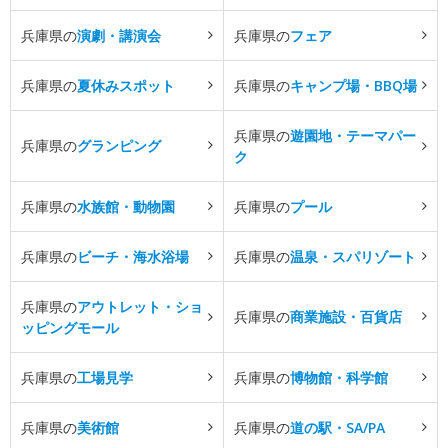
兵庫県の
演劇・講演会
兵庫県の
フェア
兵庫県の
夏休みスポット
兵庫県の
キャンプ場・BBQ場
兵庫県の
遊園地・テーマパー
兵庫県の
グランピング
ク
兵庫県の
水族館・動物園
兵庫県の
プール
兵庫県の
ビーチ・海水浴場
兵庫県の
温泉・スパリゾート
兵庫県の
アウトレット・ショ
兵庫県の
商業施設・百貨店
ッピングモール
兵庫県の
工場見学
兵庫県の
博物館・科学館
兵庫県の
美術館
兵庫県の
道の駅・SA/PA