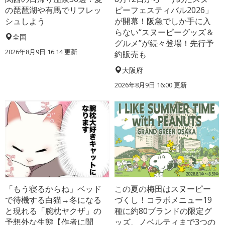
の琵琶湖や有馬でリフレッ
ピーフェスティバル2026」
シュしよう
が開幕！阪急でしか手に入
らない“スヌーピーグッズ＆
全国
グルメ”が続々登場！先行予
2026年8月9日 16:14
更新
約販売も
大阪府
2026年8月9日 16:00
更新
「もう寝るからね」ベッド
この夏の梅田はスヌーピー
で待機する白猫→冬になる
づくし！コラボメニュー19
と現れる「腕枕ヤクザ」の
種に約80ブランドの限定グ
予想外な生態【作者に聞
ッズ、ノベルティまで3つの