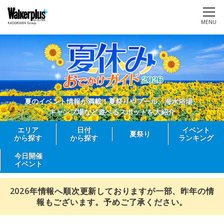
MENU
夏のイベント情報が満載！夏祭りやプール、海水浴場、
キャンプ場など遊べるスポットを大紹介
エリア
日付
イベント
夏祭り
から探す
から探す
ランキング
今日開催
イベント
2026年情報へ順次更新しておりますが一部、昨年の情
報もございます。予めご了承ください。