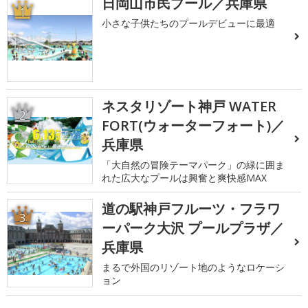
日岡山市民プール／兵庫県
1
小さな子供たちのプールデビューに最適
ネスタリゾート神戸 WATER
2
FORT(ウォーターフォート)／
兵庫県
「大自然の冒険テーマパーク」の緑に囲ま
れた広大なプールは興奮と爽快感MAX
道の駅神戸フルーツ・フラワ
3
ーパーク大沢 プールプラザ／
兵庫県
まるで外国のリゾート地のようなロケーシ
ョン