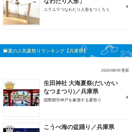
なわたり人形」
ユラユラつなわたり人形をつくろう
夏の人気夏祭りランキング【兵庫県】
2026/08/09 更新
生田神社 大海夏祭(だいかい
1
なつまつり)／兵庫県
国際都市神戸を象徴する夏祭り
こうべ海の盆踊り／兵庫県
2