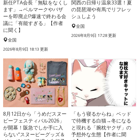
新任PTA会長「無駄をなくし
関西の日帰り温泉33選！夏
ます」→ベルマークやバザ
の琵琶湖や有馬でリフレッ
ーを即廃止!?爆速で終わる会
シュしよう
議に「有能すぎる」【作者
全国
に聞く】
2026年8月9日 17:28
更新
全国
2026年8月9日 18:13
更新
8月12日から「うめだスヌー
「もう寝るからね」ベッド
ピーフェスティバル2026」
で待機する白猫→冬になる
が開幕！阪急でしか手に入
と現れる「腕枕ヤクザ」の
らない“スヌーピーグッズ＆
予想外な生態【作者に聞