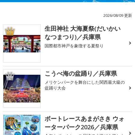
2026/08/09 更新
生田神社 大海夏祭(だいかい
1
なつまつり)／兵庫県
国際都市神戸を象徴する夏祭り
こうべ海の盆踊り／兵庫県
2
メリケンパークを舞台にした関西最大級の
盆踊り大会
ボートレースあまがさき ウォ
3
ーターパーク2026／兵庫県