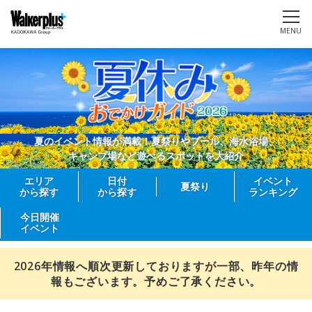
MENU
夏のイベント情報が満載！夏祭りやプール、海水浴場、
キャンプ場など遊べるスポットを大紹介
エリア
日付
イベント
夏祭り
から探す
から探す
ランキング
今日開催
イベント
2026年情報へ順次更新しておりますが一部、昨年の情
報もございます。予めご了承ください。