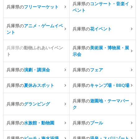
兵庫県の
コンサート・音楽イ
兵庫県の
フリーマーケット
ベント
兵庫県の
アニメ・ゲームイベ
兵庫県の
花イベント
ント
兵庫県の
動物ふれあいイベン
兵庫県の
美術展・博物展・展
ト
示会
兵庫県の
演劇・講演会
兵庫県の
フェア
兵庫県の
夏休みスポット
兵庫県の
キャンプ場・BBQ場
兵庫県の
遊園地・テーマパー
兵庫県の
グランピング
ク
兵庫県の
水族館・動物園
兵庫県の
プール
兵庫県の
ビーチ・海水浴場
兵庫県の
温泉・スパリゾート