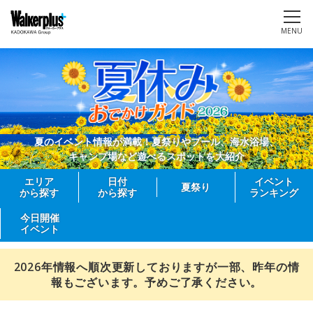
MENU
夏のイベント情報が満載！夏祭りやプール、海水浴場、
キャンプ場など遊べるスポットを大紹介
エリア
日付
イベント
夏祭り
から探す
から探す
ランキング
今日開催
イベント
2026年情報へ順次更新しておりますが一部、昨年の情
報もございます。予めご了承ください。