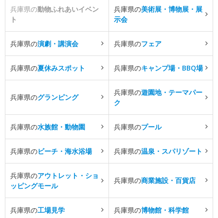
兵庫県の
動物ふれあいイベン
兵庫県の
美術展・博物展・展
ト
示会
兵庫県の
演劇・講演会
兵庫県の
フェア
兵庫県の
夏休みスポット
兵庫県の
キャンプ場・BBQ場
兵庫県の
遊園地・テーマパー
兵庫県の
グランピング
ク
兵庫県の
水族館・動物園
兵庫県の
プール
兵庫県の
ビーチ・海水浴場
兵庫県の
温泉・スパリゾート
兵庫県の
アウトレット・ショ
兵庫県の
商業施設・百貨店
ッピングモール
兵庫県の
工場見学
兵庫県の
博物館・科学館