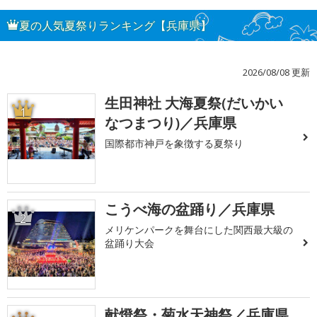
夏の人気夏祭りランキング【兵庫県】
2026/08/08 更新
生田神社 大海夏祭(だいかい
1
なつまつり)／兵庫県
国際都市神戸を象徴する夏祭り
こうべ海の盆踊り／兵庫県
2
メリケンパークを舞台にした関西最大級の
盆踊り大会
献燈祭・菊水天神祭／兵庫県