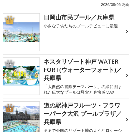
2026/08/06 更新
日岡山市民プール／兵庫県
1
小さな子供たちのプールデビューに最適
ネスタリゾート神戸 WATER
2
FORT(ウォーターフォート)／
兵庫県
「大自然の冒険テーマパーク」の緑に囲ま
れた広大なプールは興奮と爽快感MAX
道の駅神戸フルーツ・フラワ
3
ーパーク大沢 プールプラザ／
兵庫県
まるで外国のリゾート地のようなロケーシ