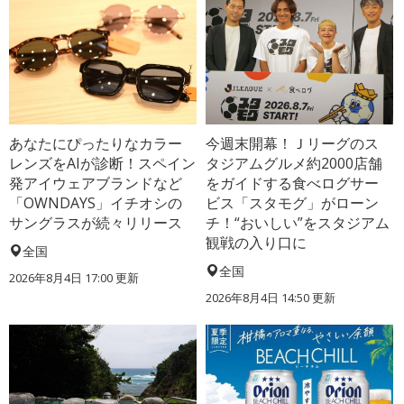
あなたにぴったりなカラー
今週末開幕！Ｊリーグのス
レンズをAIが診断！スペイン
タジアムグルメ約2000店舗
発アイウェアブランドなど
をガイドする食べログサー
「OWNDAYS」イチオシの
ビス「スタモグ」がローン
サングラスが続々リリース
チ！“おいしい”をスタジアム
観戦の入り口に
全国
全国
2026年8月4日 17:00
更新
2026年8月4日 14:50
更新