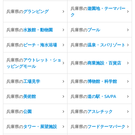
兵庫県の
遊園地・テーマパー
兵庫県の
グランピング
ク
兵庫県の
水族館・動物園
兵庫県の
プール
兵庫県の
ビーチ・海水浴場
兵庫県の
温泉・スパリゾート
兵庫県の
アウトレット・ショ
兵庫県の
商業施設・百貨店
ッピングモール
兵庫県の
工場見学
兵庫県の
博物館・科学館
兵庫県の
美術館
兵庫県の
道の駅・SA/PA
兵庫県の
公園
兵庫県の
アスレチック
兵庫県の
タワー・展望施設
兵庫県の
フードテーマパーク