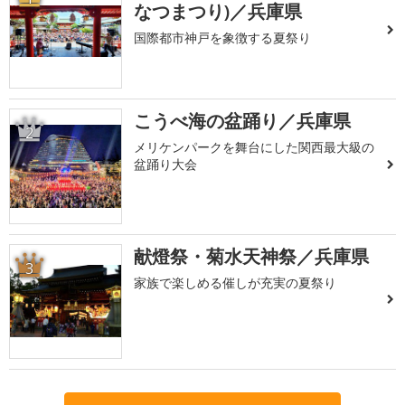
なつまつり)／兵庫県
国際都市神戸を象徴する夏祭り
こうべ海の盆踊り／兵庫県
2
メリケンパークを舞台にした関西最大級の
盆踊り大会
献燈祭・菊水天神祭／兵庫県
3
家族で楽しめる催しが充実の夏祭り