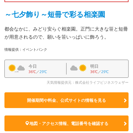
～七夕飾り～短冊で彩る相楽園
都会なかに、みどり安らぐ相楽園。正門に大きな笹と短冊
が用意されるので、願いを笹いっぱいに飾ろう。
情報提供：イベントバンク
今日
明日
36℃
／
29℃
36℃
／
29℃
天気情報提供元：株式会社ライフビジネスウェザー
開催期間や料金、公式サイトの
情報を見る
地図・アクセス情報、電話番号を確認する