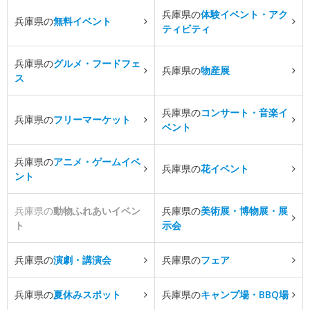
兵庫県の
体験イベント・アク
兵庫県の
無料イベント
ティビティ
兵庫県の
グルメ・フードフェ
兵庫県の
物産展
ス
兵庫県の
コンサート・音楽イ
兵庫県の
フリーマーケット
ベント
兵庫県の
アニメ・ゲームイベ
兵庫県の
花イベント
ント
兵庫県の
動物ふれあいイベン
兵庫県の
美術展・博物展・展
ト
示会
兵庫県の
演劇・講演会
兵庫県の
フェア
兵庫県の
夏休みスポット
兵庫県の
キャンプ場・BBQ場