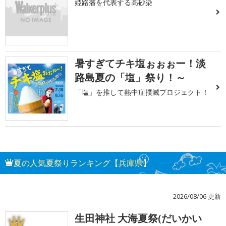
姫路藩を代表する高砂染
暑すぎてチキ塩ぉぉぉー！淡
路島夏の「塩」祭り！～
「塩」を推して熱中症撲滅プロジェクト！
夏の人気夏祭りランキング【兵庫県】
2026/08/06 更新
生田神社 大海夏祭(だいかい
1