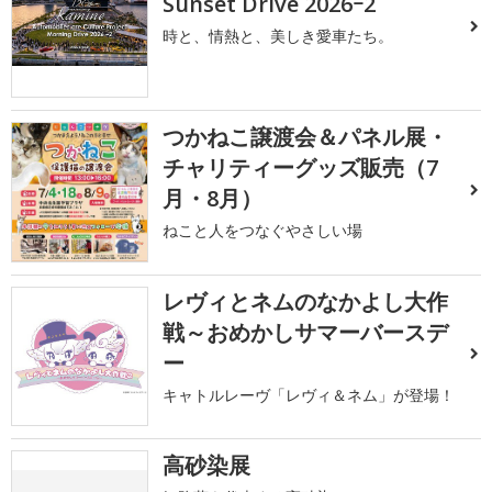
Sunset Drive 2026ｰ2
時と、情熱と、美しき愛車たち。
つかねこ譲渡会＆パネル展・
チャリティーグッズ販売（7
月・8月）
ねこと人をつなぐやさしい場
レヴィとネムのなかよし大作
戦～おめかしサマーバースデ
ー
キャトルレーヴ「レヴィ＆ネム」が登場！
高砂染展