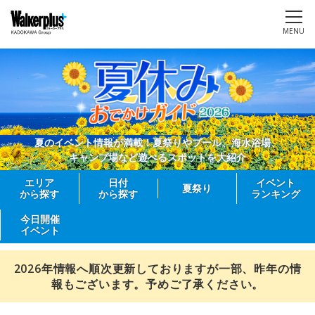
MENU
夏のイベント情報が満載！夏祭りやプール、海水浴場、
キャンプ場など遊べるスポットを大紹介
エリア
日付
イベント
夏祭り
から探す
から探す
ランキング
今日開催
イベント
2026年情報へ順次更新しておりますが一部、昨年の情
報もございます。予めご了承ください。