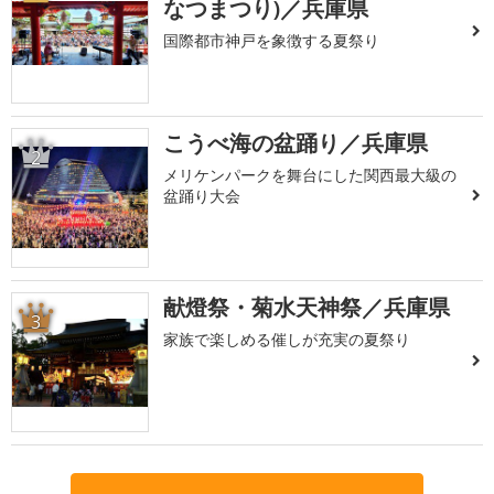
なつまつり)／兵庫県
国際都市神戸を象徴する夏祭り
こうべ海の盆踊り／兵庫県
2
メリケンパークを舞台にした関西最大級の
盆踊り大会
献燈祭・菊水天神祭／兵庫県
3
家族で楽しめる催しが充実の夏祭り