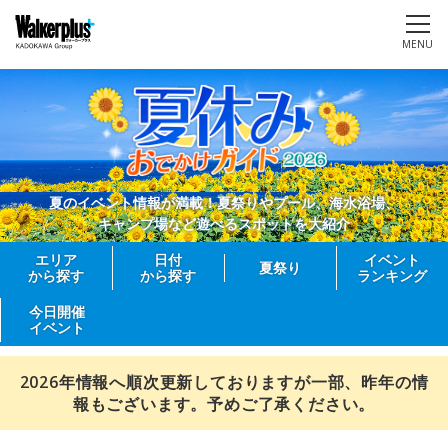
MENU
夏のイベント情報が満載！夏祭りやプール、海水浴場、
キャンプ場など遊べるスポットを大紹介
エリア
日付
イベント
夏祭り
から探す
から探す
ランキング
今日開催
イベント
2026年情報へ順次更新しておりますが一部、昨年の情
報もございます。予めご了承ください。