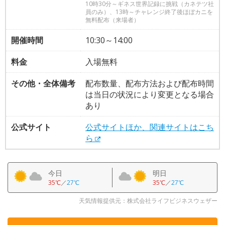
10時30分～ギネス世界記録に挑戦（カネテツ社
員のみ）、13時～チャレンジ終了後ほぼカニを
無料配布（来場者）
開催時間
10:30～14:00
料金
入場無料
その他・全体備考
配布数量、配布方法および配布時間
は当日の状況により変更となる場合
あり
公式サイト
公式サイトほか、関連サイトはこち
ら
今日
明日
35℃
／
27℃
35℃
／
27℃
天気情報提供元：株式会社ライフビジネスウェザー