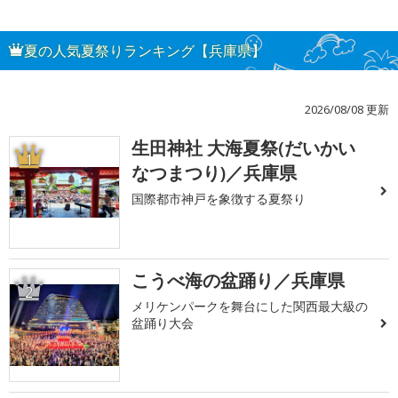
夏の人気夏祭りランキング【兵庫県】
2026/08/08 更新
生田神社 大海夏祭(だいかい
1
なつまつり)／兵庫県
国際都市神戸を象徴する夏祭り
こうべ海の盆踊り／兵庫県
2
メリケンパークを舞台にした関西最大級の
盆踊り大会