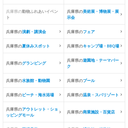
兵庫県の
動物ふれあいイベン
兵庫県の
美術展・博物展・展
ト
示会
兵庫県の
演劇・講演会
兵庫県の
フェア
兵庫県の
夏休みスポット
兵庫県の
キャンプ場・BBQ場
兵庫県の
遊園地・テーマパー
兵庫県の
グランピング
ク
兵庫県の
水族館・動物園
兵庫県の
プール
兵庫県の
ビーチ・海水浴場
兵庫県の
温泉・スパリゾート
兵庫県の
アウトレット・ショ
兵庫県の
商業施設・百貨店
ッピングモール