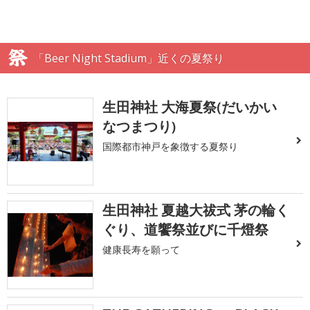
「Beer Night Stadium」近くの夏祭り
生田神社 大海夏祭(だいかい
なつまつり)
国際都市神戸を象徴する夏祭り
生田神社 夏越大祓式 茅の輪く
ぐり、道饗祭並びに千燈祭
健康長寿を願って