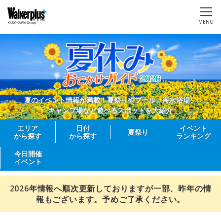
MENU
夏のイベント情報が満載！夏祭りやプール、海水浴場、
キャンプ場など遊べるスポットを大紹介
エリア
日付
イベント
夏祭り
から探す
から探す
ランキング
今日開催
イベント
2026年情報へ順次更新しておりますが一部、昨年の情
報もございます。予めご了承ください。