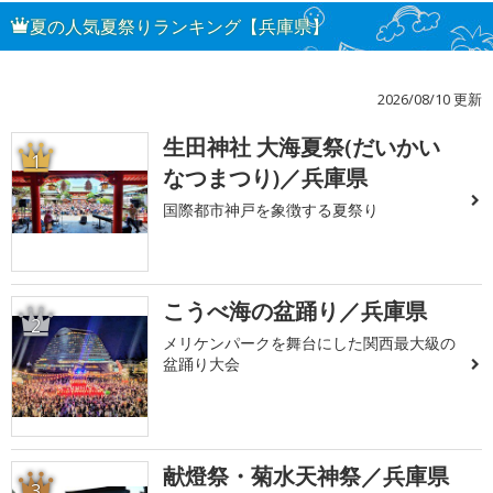
夏の人気夏祭りランキング【兵庫県】
2026/08/10 更新
生田神社 大海夏祭(だいかい
1
なつまつり)／兵庫県
国際都市神戸を象徴する夏祭り
こうべ海の盆踊り／兵庫県
2
メリケンパークを舞台にした関西最大級の
盆踊り大会
献燈祭・菊水天神祭／兵庫県
3