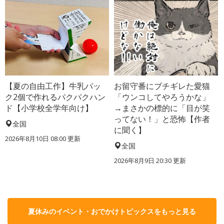
【夏の自由工作】牛乳パッ
お留守番にブチギレた愛猫
ク2個で作れるパクパクハン
「ウンコしてやろうかな」
ド【小学校全学年向け】
→まさかの標的に「目が笑
ってない！」と恐怖【作者
全国
に聞く】
2026年8月10日 08:00
更新
全国
2026年8月9日 20:30
更新
夏休みのイベント・おでかけトピックスをもっと見る