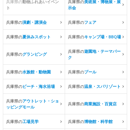
兵庫県の
動物ふれあいイベン
兵庫県の
美術展・博物展・展
ト
示会
兵庫県の
演劇・講演会
兵庫県の
フェア
兵庫県の
夏休みスポット
兵庫県の
キャンプ場・BBQ場
兵庫県の
遊園地・テーマパー
兵庫県の
グランピング
ク
兵庫県の
水族館・動物園
兵庫県の
プール
兵庫県の
ビーチ・海水浴場
兵庫県の
温泉・スパリゾート
兵庫県の
アウトレット・ショ
兵庫県の
商業施設・百貨店
ッピングモール
兵庫県の
工場見学
兵庫県の
博物館・科学館