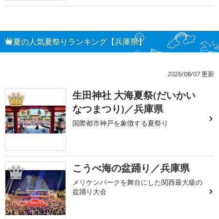
夏の人気夏祭りランキング【兵庫県】
2026/08/07 更新
生田神社 大海夏祭(だいかい
1
なつまつり)／兵庫県
国際都市神戸を象徴する夏祭り
こうべ海の盆踊り／兵庫県
2
メリケンパークを舞台にした関西最大級の
盆踊り大会