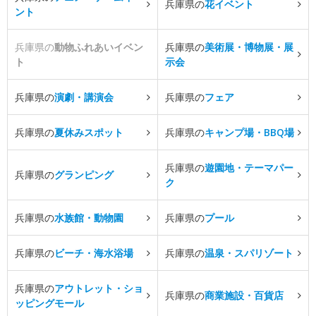
兵庫県の
花イベント
ント
兵庫県の
動物ふれあいイベン
兵庫県の
美術展・博物展・展
ト
示会
兵庫県の
演劇・講演会
兵庫県の
フェア
兵庫県の
夏休みスポット
兵庫県の
キャンプ場・BBQ場
兵庫県の
遊園地・テーマパー
兵庫県の
グランピング
ク
兵庫県の
水族館・動物園
兵庫県の
プール
兵庫県の
ビーチ・海水浴場
兵庫県の
温泉・スパリゾート
兵庫県の
アウトレット・ショ
兵庫県の
商業施設・百貨店
ッピングモール