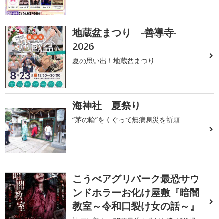
地蔵盆まつり -善導寺-
2026
夏の思い出！地蔵盆まつり
海神社 夏祭り
“茅の輪”をくぐって無病息災を祈願
こうべアグリパーク最恐サウ
ンドホラーお化け屋敷『暗闇
教室～令和口裂け女の話～』