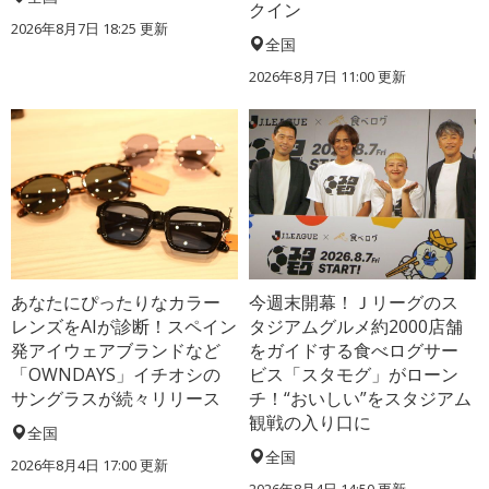
クイン
2026年8月7日 18:25
更新
全国
2026年8月7日 11:00
更新
あなたにぴったりなカラー
今週末開幕！Ｊリーグのス
レンズをAIが診断！スペイン
タジアムグルメ約2000店舗
発アイウェアブランドなど
をガイドする食べログサー
「OWNDAYS」イチオシの
ビス「スタモグ」がローン
サングラスが続々リリース
チ！“おいしい”をスタジアム
観戦の入り口に
全国
全国
2026年8月4日 17:00
更新
2026年8月4日 14:50
更新