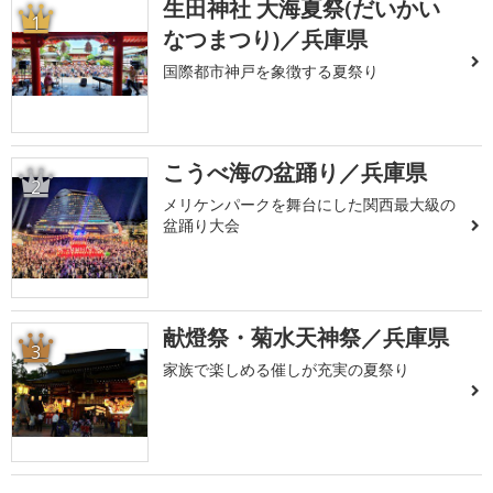
生田神社 大海夏祭(だいかい
1
なつまつり)／兵庫県
国際都市神戸を象徴する夏祭り
こうべ海の盆踊り／兵庫県
2
メリケンパークを舞台にした関西最大級の
盆踊り大会
献燈祭・菊水天神祭／兵庫県
3
家族で楽しめる催しが充実の夏祭り