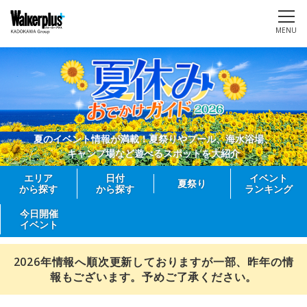
MENU
夏のイベント情報が満載！夏祭りやプール、海水浴場、
キャンプ場など遊べるスポットを大紹介
エリア
日付
イベント
夏祭り
から探す
から探す
ランキング
今日開催
イベント
2026年情報へ順次更新しておりますが一部、昨年の情
報もございます。予めご了承ください。