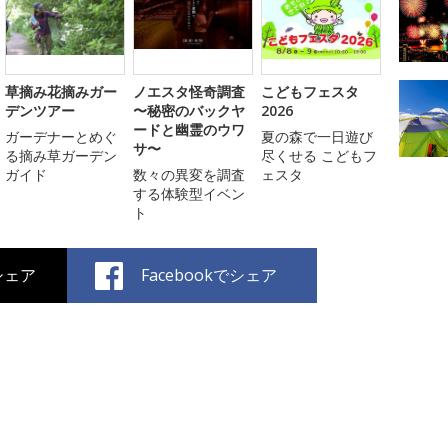
草摘み花摘みガー
ノエスタ怪奇調査
こどもフェスタ
デンツアー
〜秘密のバックヤ
2026
ードと幽霊のウワ
ガーデナーとめぐ
夏の森で一日遊び
サ〜
る摘み草ガーデン
尽くせる こどもフ
ガイド
数々の異変を調査
ェスタ
する体験型イベン
ト
でシェア
Facebookでシェア