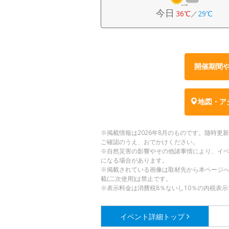
今日
36℃
／
29℃
開催期間
地図・ア
※掲載情報は2026年8月のものです。随時
ご確認のうえ、おでかけください。
※自然災害の影響やその他諸事情により、イ
になる場合があります。
※掲載されている画像は取材先から本ページ
載(二次使用)は禁止です。
※表示料金は消費税8％ないし10％の内税表示
イベント詳細
トップ