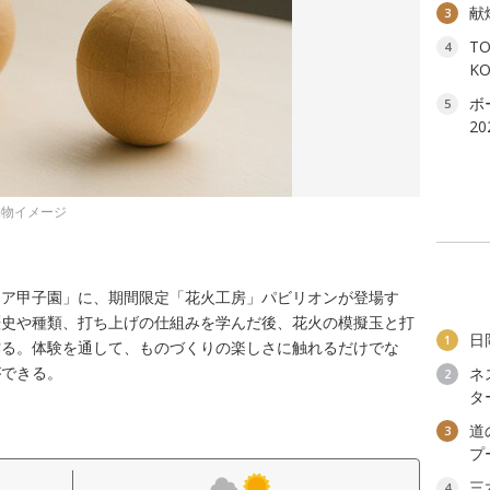
献
3
T
4
K
ボ
5
2
果物イメージ
ニア甲子園」に、期間限定「花火工房」パビリオンが登場す
歴史や種類、打ち上げの仕組みを学んだ後、花火の模擬玉と打
日
1
作る。体験を通して、ものづくりの楽しさに触れるだけでな
ができる。
ネ
2
タ
道
3
プ
三
4