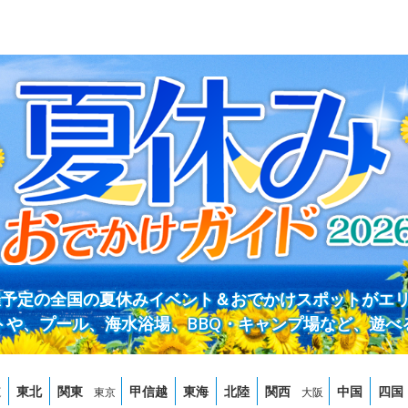
開催予定の全国の夏休みイベント＆おでかけスポットがエ
トや、プール、海水浴場、BBQ・キャンプ場など、遊べ
道
東北
関東
甲信越
東海
北陸
関西
中国
四国
東京
大阪