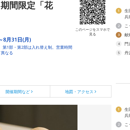
 期間限定「花
生
1
兵
こ
2
このページをスマホで
見る
献
3
～8月31日(月)
門
4
21:00。第1部・第2部は入れ替え制。営業時間
て異なる
丹
5
開催期間など
地図・アクセス
生
1
兵
こ
2