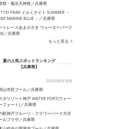
燈祭・菊水天神祭／兵庫県
OTTEI PARK イルミナイト SUMMER －
OBE MARINE BLUE －／兵庫県
ートレースあまがさき ウォーターパーク
026／兵庫県
もっと見る
夏の人気スポットランキング
【兵庫県】
2026/08/06 更新
岡山市民プール／兵庫県
スタリゾート神戸 WATER FORT(ウォー
ーフォート)／兵庫県
の駅神戸フルーツ・フラワーパーク大沢
ールプラザ／兵庫県
木山総合公園屋内プール／兵庫県