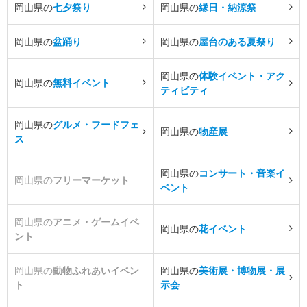
岡山県の
七夕祭り
岡山県の
縁日・納涼祭
岡山県の
盆踊り
岡山県の
屋台のある夏祭り
岡山県の
体験イベント・アク
岡山県の
無料イベント
ティビティ
岡山県の
グルメ・フードフェ
岡山県の
物産展
ス
岡山県の
コンサート・音楽イ
岡山県の
フリーマーケット
ベント
岡山県の
アニメ・ゲームイベ
岡山県の
花イベント
ント
岡山県の
動物ふれあいイベン
岡山県の
美術展・博物展・展
ト
示会