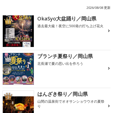
2026/08/08 更新
OkaSyo大盆踊り／岡山県
1
過去最大級！夜空に500発の打ち上げ花火
ブランチ夏祭り／岡山県
2
北長瀬で夏の思い出を作ろう
はんざき祭り／岡山県
3
山間の温泉街でオオサンショウウオの夏祭
り