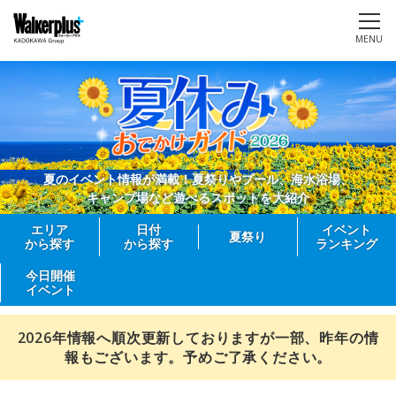
MENU
夏のイベント情報が満載！夏祭りやプール、海水浴場、
キャンプ場など遊べるスポットを大紹介
エリア
日付
イベント
夏祭り
から探す
から探す
ランキング
今日開催
イベント
2026年情報へ順次更新しておりますが一部、昨年の情
報もございます。予めご了承ください。