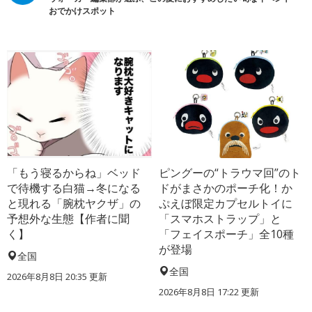
おでかけスポット
「もう寝るからね」ベッド
ピングーの“トラウマ回”のト
で待機する白猫→冬になる
ドがまさかのポーチ化！か
と現れる「腕枕ヤクザ」の
ぷえぼ限定カプセルトイに
予想外な生態【作者に聞
「スマホストラップ」と
く】
「フェイスポーチ」全10種
が登場
全国
全国
2026年8月8日 20:35
更新
2026年8月8日 17:22
更新