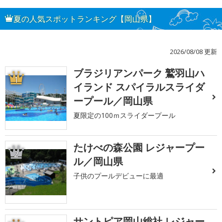
夏の人気スポットランキング【岡山県】
2026/08/08 更新
ブラジリアンパーク 鷲羽山ハ
1
イランド スパイラルスライダ
ープール／岡山県
夏限定の100ｍスライダープール
たけべの森公園 レジャープー
2
ル／岡山県
子供のプールデビューに最適
サントピア岡山総社 レジャー