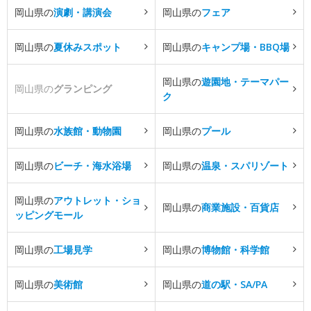
岡山県の
演劇・講演会
岡山県の
フェア
岡山県の
夏休みスポット
岡山県の
キャンプ場・BBQ場
岡山県の
遊園地・テーマパー
岡山県の
グランピング
ク
岡山県の
水族館・動物園
岡山県の
プール
岡山県の
ビーチ・海水浴場
岡山県の
温泉・スパリゾート
岡山県の
アウトレット・ショ
岡山県の
商業施設・百貨店
ッピングモール
岡山県の
工場見学
岡山県の
博物館・科学館
岡山県の
美術館
岡山県の
道の駅・SA/PA