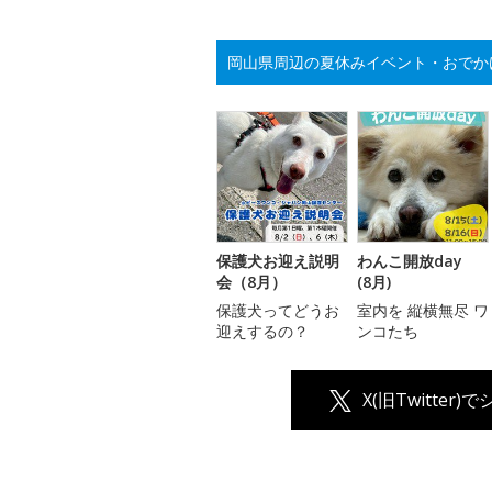
岡山県周辺の夏休みイベント・おでか
保護犬お迎え説明
わんこ開放day
会（8月）
(8月)
保護犬ってどうお
室内を 縦横無尽 ワ
迎えするの？
ンコたち
X(旧Twitter)