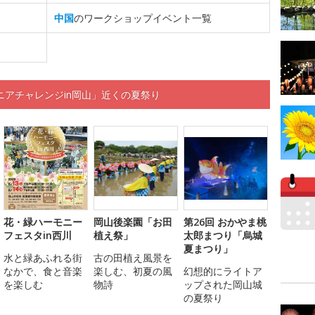
中国
のワークショップイベント一覧
アチャレンジin岡山」近くの夏祭り
花・緑ハーモニー
岡山後楽園「お田
第26回 おかやま桃
フェスタin西川
植え祭」
太郎まつり「烏城
夏まつり」
水と緑あふれる街
古の田植え風景を
なかで、食と音楽
楽しむ、初夏の風
幻想的にライトア
を楽しむ
物詩
ップされた岡山城
の夏祭り