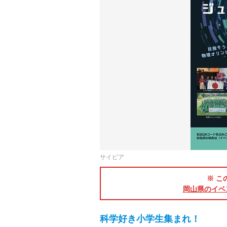
サイピア
※ こ
岡山県のイベ
科学好き小学生集まれ！