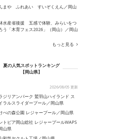
んまや ふれあい すいぞくえん／岡山
林水産省後援 五感で体験、みらいをつ
ろう「木育フェス2026」（岡山）／岡山
もっと見る
夏の人気スポットランキング
【岡山県】
2026/08/05 更新
ラジリアンパーク 鷲羽山ハイランド ス
イラルスライダープール／岡山県
けべの森公園 レジャープール／岡山県
ントピア岡山総社 レジャープールWAPS
岡山県
山和気ヤクルト工場／岡山県