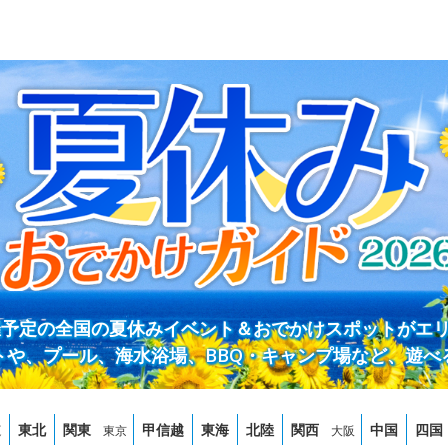
開催予定の全国の夏休みイベント＆おでかけスポットがエ
トや、プール、海水浴場、BBQ・キャンプ場など、遊べ
道
東北
関東
甲信越
東海
北陸
関西
中国
四国
東京
大阪