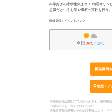
科学好きの小学生集まれ！ 物理オリン
思議だというお話や磁石の実験を行う
情報提供：イベントバンク
今日
36℃
／
29℃
開催期間
地図・ア
※掲載情報は2026年7月のものです。随時
ご確認のうえ、おでかけください。
※自然災害の影響やその他諸事情により、イ