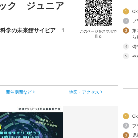
ック ジュニア
O
1
ブ
2
科学の未来館サイピア 1
第
3
このページをスマホで
見る
ら
備
4
や
5
開催期間など
地図・アクセス
O
1
ブ
2
児
3