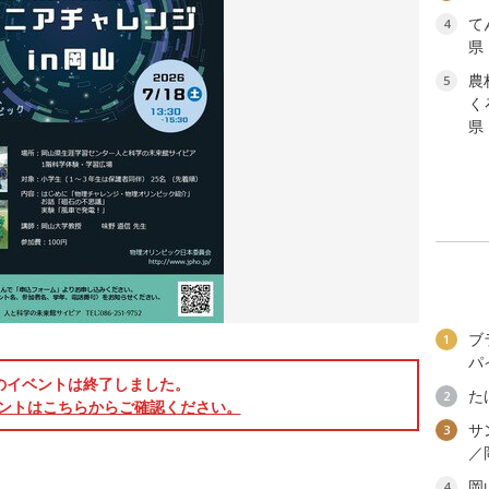
て
4
県
農
5
く
県
ブ
1
パ
のイベントは終了しました。
た
2
ントはこちらからご確認ください。
サ
3
／
岡
4