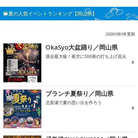
夏の人気イベントランキング【岡山県】
2026/08/08 更新
OkaSyo大盆踊り／岡山県
1
過去最大級！夜空に500発の打ち上げ花火
ブランチ夏祭り／岡山県
2
北長瀬で夏の思い出を作ろう