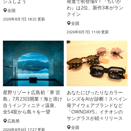
シュしよう
発進で初登場V！『ちいか
わ』は2位、新作3本がラン
全国
クイン
2026年8月7日 18:25
更新
全国
2026年8月7日 11:00
更新
星野リゾート広島初「界 宮
あなたにぴったりなカラー
島」7月23日開業！海と溶け
レンズをAIが診断！スペイン
合うインフィニティ温泉、
発アイウェアブランドなど
全54室から島々を一望
「OWNDAYS」イチオシの
サングラスが続々リリース
広島県
全国
2026年8月6日 17:27
更新