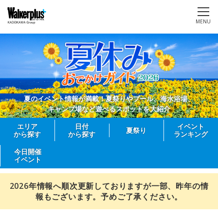
MENU
夏のイベント情報が満載！夏祭りやプール、海水浴場、
キャンプ場など遊べるスポットを大紹介
エリア
日付
イベント
夏祭り
から探す
から探す
ランキング
今日開催
イベント
2026年情報へ順次更新しておりますが一部、昨年の情
報もございます。予めご了承ください。