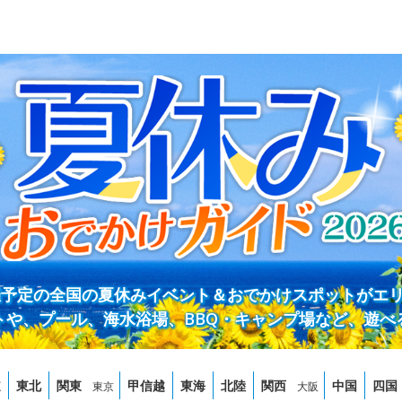
開催予定の全国の夏休みイベント＆おでかけスポットがエ
トや、プール、海水浴場、BBQ・キャンプ場など、遊べ
道
東北
関東
甲信越
東海
北陸
関西
中国
四国
東京
大阪