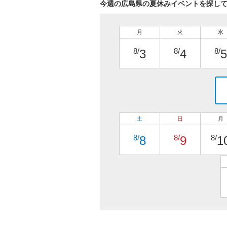
今週の広島県の夏休みイベントを探し
月
火
水
8/
8/
8/
3
4
5
土
日
月
8/
8/
8/
8
9
1