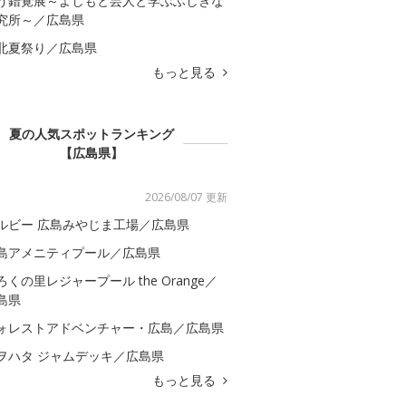
う錯覚展～よしもと芸人と学ぶふしぎな
究所～／広島県
北夏祭り／広島県
もっと見る
夏の人気スポットランキング
【広島県】
2026/08/07 更新
ルビー 広島みやじま工場／広島県
島アメニティプール／広島県
ろくの里レジャープール the Orange／
島県
ォレストアドベンチャー・広島／広島県
ヲハタ ジャムデッキ／広島県
もっと見る