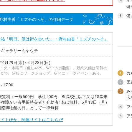
笑
4
研
備
5
野村由香「ミズチのへそ」の詳細データ
秀祐「明日、僕は街を歩いた」・野村由香「ミズチのへそ」
トギャラリーミヤウチ
年4月29日(水)～6月28日(日)
：火・水曜日（但し4/29、5/5・6は開館）。最終入館は閉館の
カ
前まで。6/13にワークショップ、6/14にトークイベントあり。
1
因
2
～17:00
み
3
観覧料：一般600円、学生400円 ※高校生以下又は18歳未
広
各種障がい者手帳持参者と介助者1名は無料。5月18日（月）
フ
4
国際博物館の日」として一律無料
ア
5
サイトほか、関連サイトはこちら