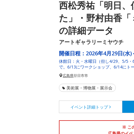
西松秀祐「明日、
た」・野村由香「
の詳細データ
アートギャラリーミヤウチ
開催日程：
2026年4月29日(水)
休館日：火・水曜日（但し4/29、5/5
で。6/13にワークショップ、6/14に
広島県
廿日市市
美術展・博物展・展示会
イベント詳細
トップ
※ こ
広島県のイベ