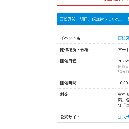
西松秀祐「明日、僕は街を歩いた」・
イベント名
西松
開催場所・会場
アー
開催日程
2026
休館日
30分
開催時間
10:00
料金
有料 
満、
は「
公式サイト
公式