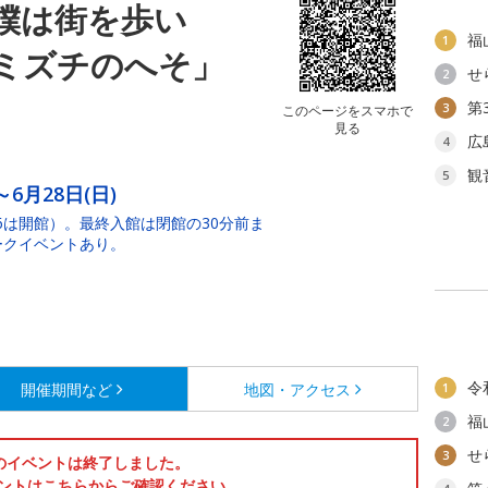
僕は街を歩い
福
1
ミズチのへそ」
せ
2
第
3
このページをスマホで
見る
広
4
観
5
～6月28日(日)
・6は開館）。最終入館は閉館の30分前ま
トークイベントあり。
令
開催期間など
地図・アクセス
1
福
2
せ
3
のイベントは終了しました。
ントはこちらからご確認ください。