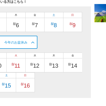
ている方はこちら！
木
金
土
日
8/
8/
8/
8/
6
7
8
9
今年のお盆休み
火
水
木
金
8/
8/
8/
8/
0
11
12
13
14
土
日
8/
8/
15
16