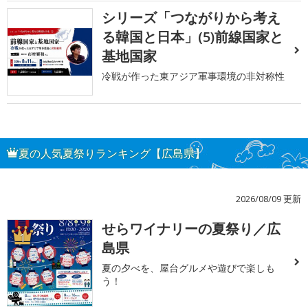
シリーズ「つながりから考え
る韓国と日本」(5)前線国家と
基地国家
冷戦が作った東アジア軍事環境の非対称性
夏の人気夏祭りランキング【広島県】
2026/08/09 更新
せらワイナリーの夏祭り／広
1
島県
夏の夕べを、屋台グルメや遊びで楽しも
う！