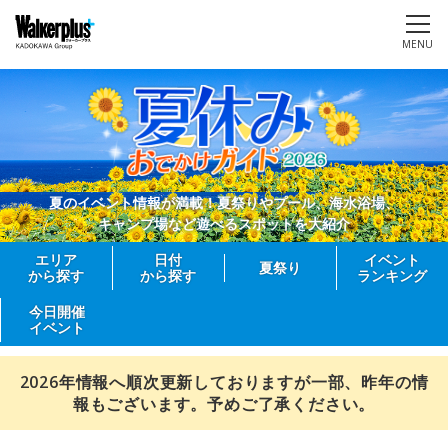
MENU
夏のイベント情報が満載！夏祭りやプール、海水浴場、
キャンプ場など遊べるスポットを大紹介
エリア
日付
イベント
夏祭り
から探す
から探す
ランキング
今日開催
イベント
2026年情報へ順次更新しておりますが一部、昨年の情
報もございます。予めご了承ください。