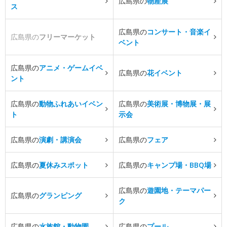
広島県の
物産展
ス
広島県の
コンサート・音楽イ
広島県の
フリーマーケット
ベント
広島県の
アニメ・ゲームイベ
広島県の
花イベント
ント
広島県の
動物ふれあいイベン
広島県の
美術展・博物展・展
ト
示会
広島県の
演劇・講演会
広島県の
フェア
広島県の
夏休みスポット
広島県の
キャンプ場・BBQ場
広島県の
遊園地・テーマパー
広島県の
グランピング
ク
広島県の
水族館・動物園
広島県の
プール