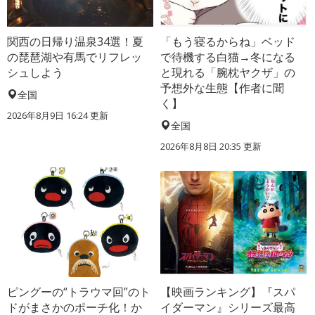
関西の日帰り温泉34選！夏
「もう寝るからね」ベッド
の琵琶湖や有馬でリフレッ
で待機する白猫→冬になる
シュしよう
と現れる「腕枕ヤクザ」の
予想外な生態【作者に聞
全国
く】
2026年8月9日 16:24
更新
全国
2026年8月8日 20:35
更新
ピングーの“トラウマ回”のト
【映画ランキング】『スパ
ドがまさかのポーチ化！か
イダーマン』シリーズ最高