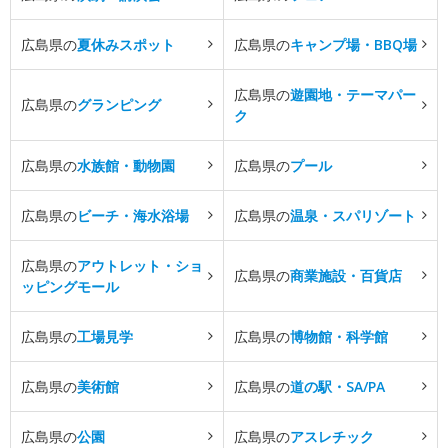
広島県の
夏休みスポット
広島県の
キャンプ場・BBQ場
広島県の
遊園地・テーマパー
広島県の
グランピング
ク
広島県の
水族館・動物園
広島県の
プール
広島県の
ビーチ・海水浴場
広島県の
温泉・スパリゾート
広島県の
アウトレット・ショ
広島県の
商業施設・百貨店
ッピングモール
広島県の
工場見学
広島県の
博物館・科学館
広島県の
美術館
広島県の
道の駅・SA/PA
広島県の
公園
広島県の
アスレチック