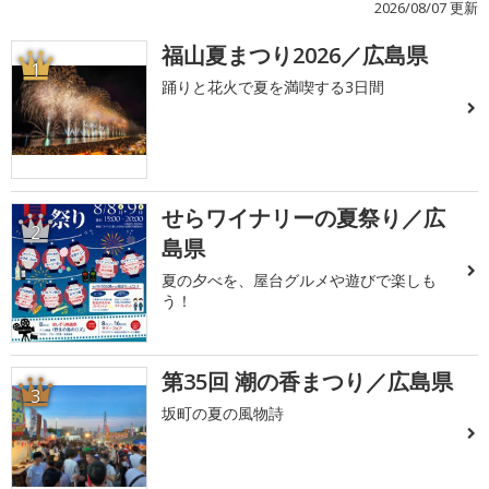
2026/08/07 更新
福山夏まつり2026／広島県
1
踊りと花火で夏を満喫する3日間
せらワイナリーの夏祭り／広
2
島県
夏の夕べを、屋台グルメや遊びで楽しも
う！
第35回 潮の香まつり／広島県
3
坂町の夏の風物詩