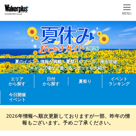
MENU
夏のイベント情報が満載！夏祭りやプール、海水浴場、
キャンプ場など遊べるスポットを大紹介
エリア
日付
イベント
夏祭り
から探す
から探す
ランキング
今日開催
イベント
2026年情報へ順次更新しておりますが一部、昨年の情
報もございます。予めご了承ください。