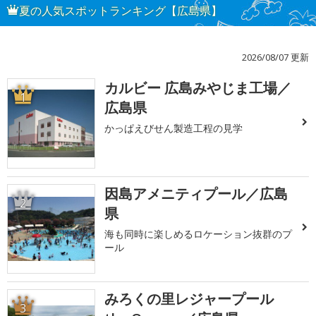
夏の人気スポットランキング【広島県】
2026/08/07 更新
カルビー 広島みやじま工場／
1
広島県
かっぱえびせん製造工程の見学
因島アメニティプール／広島
2
県
海も同時に楽しめるロケーション抜群のプ
ール
みろくの里レジャープール
3