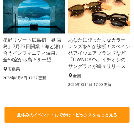
星野リゾート広島初「界 宮
あなたにぴったりなカラー
島」7月23日開業！海と溶け
レンズをAIが診断！スペイン
合うインフィニティ温泉、
発アイウェアブランドなど
全54室から島々を一望
「OWNDAYS」イチオシの
サングラスが続々リリース
広島県
全国
2026年8月6日 17:27
更新
2026年8月4日 17:00
更新
夏休みのイベント・おでかけトピックスをもっと見る