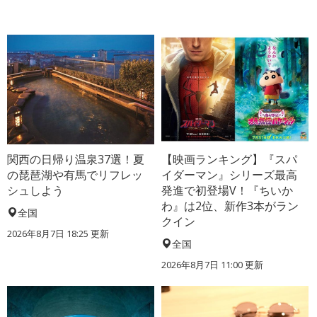
関西の日帰り温泉37選！夏
【映画ランキング】『スパ
の琵琶湖や有馬でリフレッ
イダーマン』シリーズ最高
シュしよう
発進で初登場V！『ちいか
わ』は2位、新作3本がラン
全国
クイン
2026年8月7日 18:25
更新
全国
2026年8月7日 11:00
更新