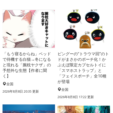
「もう寝るからね」ベッド
ピングーの“トラウマ回”のト
で待機する白猫→冬になる
ドがまさかのポーチ化！か
と現れる「腕枕ヤクザ」の
ぷえぼ限定カプセルトイに
予想外な生態【作者に聞
「スマホストラップ」と
く】
「フェイスポーチ」全10種
が登場
全国
全国
2026年8月8日 20:35
更新
2026年8月8日 17:22
更新