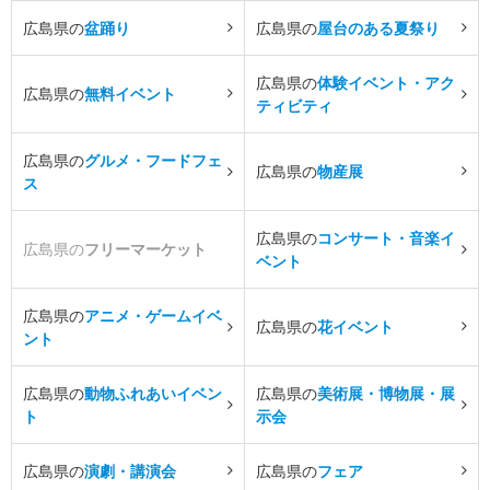
広島県の
盆踊り
広島県の
屋台のある夏祭り
広島県の
体験イベント・アク
広島県の
無料イベント
ティビティ
広島県の
グルメ・フードフェ
広島県の
物産展
ス
広島県の
コンサート・音楽イ
広島県の
フリーマーケット
ベント
広島県の
アニメ・ゲームイベ
広島県の
花イベント
ント
広島県の
動物ふれあいイベン
広島県の
美術展・博物展・展
ト
示会
広島県の
演劇・講演会
広島県の
フェア