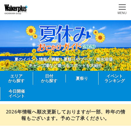
MENU
夏のイベント情報が満載！夏祭りやプール、海水浴場、
キャンプ場など遊べるスポットを大紹介
エリア
日付
イベント
夏祭り
から探す
から探す
ランキング
今日開催
イベント
2026年情報へ順次更新しておりますが一部、昨年の情
報もございます。予めご了承ください。