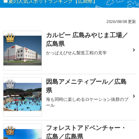
夏の人気スポットランキング【広島県】
2026/08/08 更新
カルビー 広島みやじま工場／
1
広島県
かっぱえびせん製造工程の見学
因島アメニティプール／広島
2
県
海も同時に楽しめるロケーション抜群のプ
ール
フォレストアドベンチャー・
3
広島／広島県