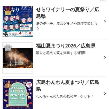
せらワイナリーの夏祭り／広
1
島県
夏の夕べを、屋台グルメや遊びで楽しも
う！
福山夏まつり2026／広島県
2
踊りと花火で夏を満喫する3日間
広島わんわん夏まつり／広島
3
県
わんちゃんのための夏のマーケット！