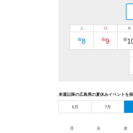
土
日
月
8/
8/
8/
8
9
1
来週以降の広島県の夏休みイベントを
6月
7月
月
火
水