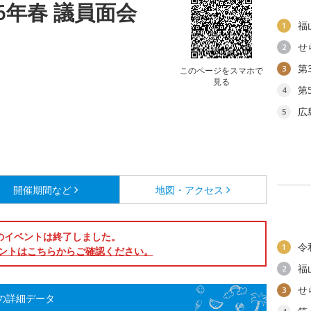
6年春 議員面会
福
1
せ
2
第
3
このページをスマホで
見る
第
4
広
5
開催期間など
地図・アクセス
のイベントは終了しました。
令
1
ントはこちらからご確認ください。
福
2
せ
3
告の詳細データ