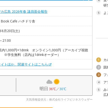
笑
4
研
カ広島 2026年春 議員面会報告
よ
5
al Book Cafe ハチドリ舎
年6月20日(土)
～21:00
店内1,000円+1drink オンライン1,000円（アーカイブ視聴
 ※学生無料（店内は1drinkオーダー）
カ
1
サイトほか、関連サイトはこちら
因
2
フ
3
ア
4
明日
36℃
／
30℃
み
5
広
天気情報提供元：株式会社ライフビジネスウェザー