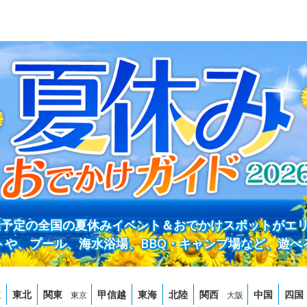
開催予定の全国の夏休みイベント＆おでかけスポットがエ
トや、プール、海水浴場、BBQ・キャンプ場など、遊べ
道
東北
関東
甲信越
東海
北陸
関西
中国
四国
東京
大阪