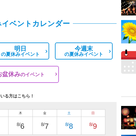
みイベントカレンダー
明日
今週末
の
夏休みイベント
の
夏休みイベント
お盆休み
の
イベント
ている方はこちら！
木
金
土
日
8/
8/
8/
8/
6
7
8
9