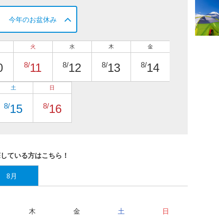
今年のお盆休み
火
水
木
金
8/
8/
8/
8/
0
11
12
13
14
土
日
8/
8/
15
16
探している方はこちら！
8月
木
金
土
日