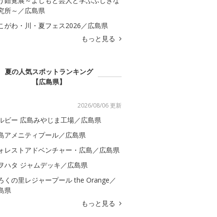
う錯覚展～よしもと芸人と学ぶふしぎな
究所～／広島県
こがわ・川・夏フェス2026／広島県
もっと見る
夏の人気スポットランキング
【広島県】
2026/08/06 更新
ルビー 広島みやじま工場／広島県
島アメニティプール／広島県
ォレストアドベンチャー・広島／広島県
ヲハタ ジャムデッキ／広島県
ろくの里レジャープール the Orange／
島県
もっと見る