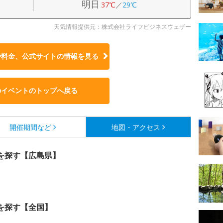
明日
37℃
／
29℃
天気情報提供元：株式会社ライフビジネスウェザー
や料金、公式サイトの
情報を見る
のイベントのトップへ戻る
開催期間など
地図・アクセス
を探す【広島県】
を探す【全国】