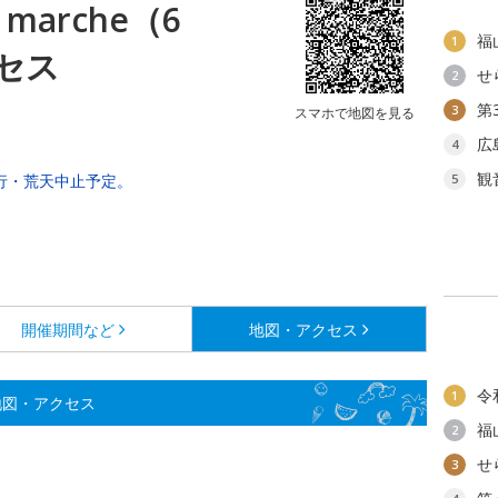
g marche（6
福
1
セス
せ
2
第
3
スマホで地図を見る
広
4
観
天決行・荒天中止予定。
5
開催期間など
地図・アクセス
令
1
）の地図・アクセス
福
2
せ
3