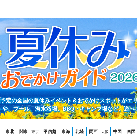
開催予定の全国の夏休みイベント＆おでかけスポットがエ
トや、プール、海水浴場、BBQ・キャンプ場など、遊べ
道
東北
関東
甲信越
東海
北陸
関西
中国
四国
東京
大阪