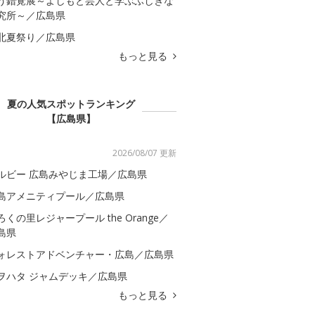
う錯覚展～よしもと芸人と学ぶふしぎな
究所～／広島県
北夏祭り／広島県
もっと見る
夏の人気スポットランキング
【広島県】
2026/08/07 更新
ルビー 広島みやじま工場／広島県
島アメニティプール／広島県
ろくの里レジャープール the Orange／
島県
ォレストアドベンチャー・広島／広島県
ヲハタ ジャムデッキ／広島県
もっと見る