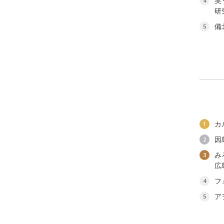
笑
4
研
備
5
カ
1
因
2
み
3
広
フ
4
ア
5