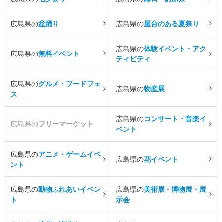
広島県の
盆踊り
広島県の
屋台のある夏祭り
広島県の
体験イベント・アク
広島県の
無料イベント
ティビティ
広島県の
グルメ・フードフェ
広島県の
物産展
ス
広島県の
コンサート・音楽イ
広島県の
フリーマーケット
ベント
広島県の
アニメ・ゲームイベ
広島県の
花イベント
ント
広島県の
動物ふれあいイベン
広島県の
美術展・博物展・展
ト
示会