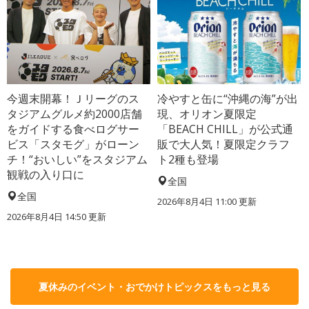
今週末開幕！Ｊリーグのス
冷やすと缶に“沖縄の海”が出
タジアムグルメ約2000店舗
現、オリオン夏限定
をガイドする食べログサー
「BEACH CHILL」が公式通
ビス「スタモグ」がローン
販で大人気！夏限定クラフ
チ！“おいしい”をスタジアム
ト2種も登場
観戦の入り口に
全国
全国
2026年8月4日 11:00
更新
2026年8月4日 14:50
更新
夏休みのイベント・おでかけトピックスをもっと見る