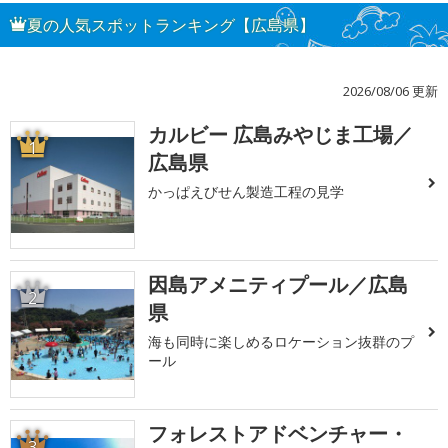
夏の人気スポットランキング【広島県】
2026/08/06 更新
カルビー 広島みやじま工場／
1
広島県
かっぱえびせん製造工程の見学
因島アメニティプール／広島
2
県
海も同時に楽しめるロケーション抜群のプ
ール
フォレストアドベンチャー・
3