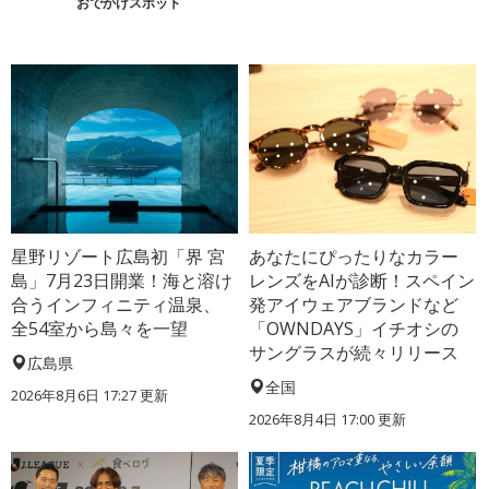
おでかけスポット
星野リゾート広島初「界 宮
あなたにぴったりなカラー
島」7月23日開業！海と溶け
レンズをAIが診断！スペイン
合うインフィニティ温泉、
発アイウェアブランドなど
全54室から島々を一望
「OWNDAYS」イチオシの
サングラスが続々リリース
広島県
全国
2026年8月6日 17:27
更新
2026年8月4日 17:00
更新