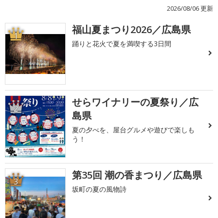
2026/08/06 更新
福山夏まつり2026／広島県
1
踊りと花火で夏を満喫する3日間
せらワイナリーの夏祭り／広
2
島県
夏の夕べを、屋台グルメや遊びで楽しも
う！
第35回 潮の香まつり／広島県
3
坂町の夏の風物詩