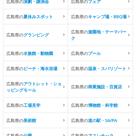
広島県の
演劇・講演会
広島県の
フェア
広島県の
夏休みスポット
広島県の
キャンプ場・BBQ場
広島県の
遊園地・テーマパー
広島県の
グランピング
ク
広島県の
水族館・動物園
広島県の
プール
広島県の
ビーチ・海水浴場
広島県の
温泉・スパリゾート
広島県の
アウトレット・ショ
広島県の
商業施設・百貨店
ッピングモール
広島県の
工場見学
広島県の
博物館・科学館
広島県の
美術館
広島県の
道の駅・SA/PA
広島県の
公園
広島県の
アスレチック