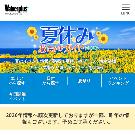
MENU
夏のイベント情報が満載！夏祭りやプール、海水浴場、
キャンプ場など遊べるスポットを大紹介
エリア
日付
イベント
夏祭り
から探す
から探す
ランキング
今日開催
イベント
2026年情報へ順次更新しておりますが一部、昨年の情
報もございます。予めご了承ください。