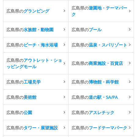
広島県の
遊園地・テーマパー
広島県の
グランピング
ク
広島県の
水族館・動物園
広島県の
プール
広島県の
ビーチ・海水浴場
広島県の
温泉・スパリゾート
広島県の
アウトレット・ショ
広島県の
商業施設・百貨店
ッピングモール
広島県の
工場見学
広島県の
博物館・科学館
広島県の
美術館
広島県の
道の駅・SA/PA
広島県の
公園
広島県の
アスレチック
広島県の
タワー・展望施設
広島県の
フードテーマパーク