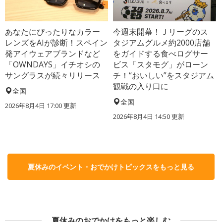
あなたにぴったりなカラー
今週末開幕！Ｊリーグのス
レンズをAIが診断！スペイン
タジアムグルメ約2000店舗
発アイウェアブランドなど
をガイドする食べログサー
「OWNDAYS」イチオシの
ビス「スタモグ」がローン
サングラスが続々リリース
チ！“おいしい”をスタジアム
観戦の入り口に
全国
全国
2026年8月4日 17:00
更新
2026年8月4日 14:50
更新
夏休みのイベント・おでかけトピックスをもっと見る
夏休みのおでかけをもっと楽しむ