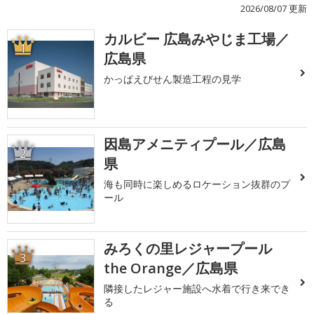
2026/08/07 更新
カルビー 広島みやじま工場／
1
広島県
かっぱえびせん製造工程の見学
因島アメニティプール／広島
2
県
海も同時に楽しめるロケーション抜群のプ
ール
みろくの里レジャープール
3
the Orange／広島県
隣接したレジャー施設へ水着で行き来でき
る