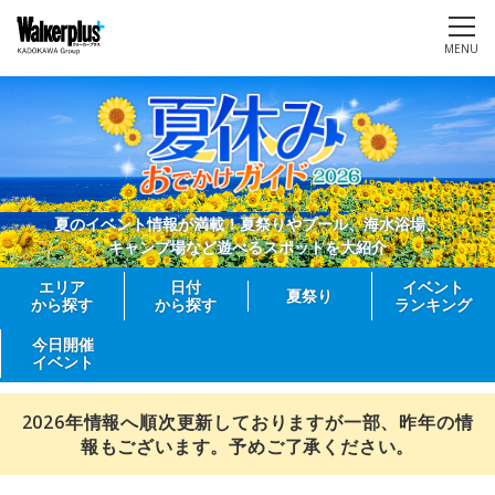
MENU
夏のイベント情報が満載！夏祭りやプール、海水浴場、
キャンプ場など遊べるスポットを大紹介
エリア
日付
イベント
夏祭り
から探す
から探す
ランキング
今日開催
イベント
2026年情報へ順次更新しておりますが一部、昨年の情
報もございます。予めご了承ください。