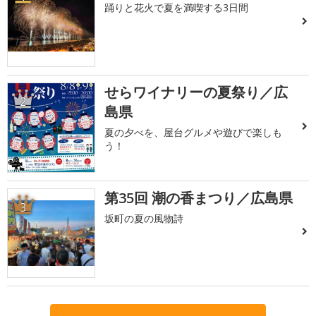
踊りと花火で夏を満喫する3日間
せらワイナリーの夏祭り／広
2
島県
夏の夕べを、屋台グルメや遊びで楽しも
う！
第35回 潮の香まつり／広島県
3
坂町の夏の風物詩