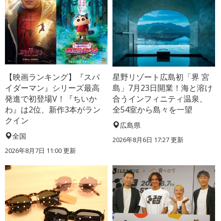
【映画ランキング】『スパ
星野リゾート広島初「界 宮
イダーマン』シリーズ最高
島」7月23日開業！海と溶け
発進で初登場V！『ちいか
合うインフィニティ温泉、
わ』は2位、新作3本がラン
全54室から島々を一望
クイン
広島県
全国
2026年8月6日 17:27
更新
2026年8月7日 11:00
更新