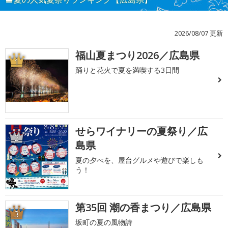
2026/08/07 更新
福山夏まつり2026／広島県
1
踊りと花火で夏を満喫する3日間
せらワイナリーの夏祭り／広
2
島県
夏の夕べを、屋台グルメや遊びで楽しも
う！
第35回 潮の香まつり／広島県
3
坂町の夏の風物詩