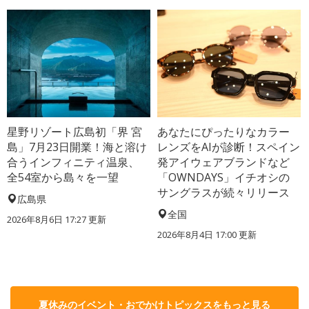
星野リゾート広島初「界 宮
あなたにぴったりなカラー
島」7月23日開業！海と溶け
レンズをAIが診断！スペイン
合うインフィニティ温泉、
発アイウェアブランドなど
全54室から島々を一望
「OWNDAYS」イチオシの
サングラスが続々リリース
広島県
全国
2026年8月6日 17:27
更新
2026年8月4日 17:00
更新
夏休みのイベント・おでかけトピックスをもっと見る