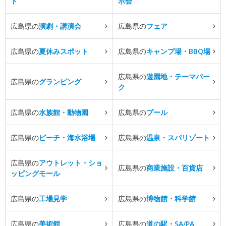
ト
示会
広島県の
演劇・講演会
広島県の
フェア
広島県の
夏休みスポット
広島県の
キャンプ場・BBQ場
広島県の
遊園地・テーマパー
広島県の
グランピング
ク
広島県の
水族館・動物園
広島県の
プール
広島県の
ビーチ・海水浴場
広島県の
温泉・スパリゾート
広島県の
アウトレット・ショ
広島県の
商業施設・百貨店
ッピングモール
広島県の
工場見学
広島県の
博物館・科学館
広島県の
美術館
広島県の
道の駅・SA/PA