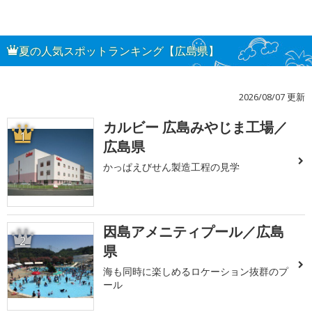
夏の人気スポットランキング【広島県】
2026/08/07 更新
カルビー 広島みやじま工場／
1
広島県
かっぱえびせん製造工程の見学
因島アメニティプール／広島
2
県
海も同時に楽しめるロケーション抜群のプ
ール