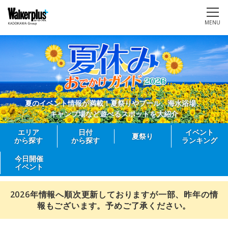
MENU
夏のイベント情報が満載！夏祭りやプール、海水浴場、
キャンプ場など遊べるスポットを大紹介
エリア
日付
イベント
夏祭り
から探す
から探す
ランキング
今日開催
イベント
2026年情報へ順次更新しておりますが一部、昨年の情
報もございます。予めご了承ください。