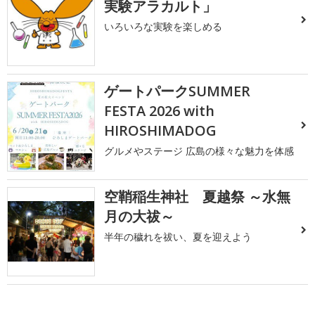
実験アラカルト」
いろいろな実験を楽しめる
ゲートパークSUMMER
FESTA 2026 with
HIROSHIMADOG
グルメやステージ 広島の様々な魅力を体感
空鞘稲生神社 夏越祭 ～水無
月の大祓～
半年の穢れを祓い、夏を迎えよう