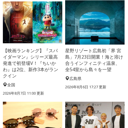
【映画ランキング】『スパ
星野リゾート広島初「界 宮
イダーマン』シリーズ最高
島」7月23日開業！海と溶け
発進で初登場V！『ちいか
合うインフィニティ温泉、
わ』は2位、新作3本がラン
全54室から島々を一望
クイン
広島県
全国
2026年8月6日 17:27
更新
2026年8月7日 11:00
更新