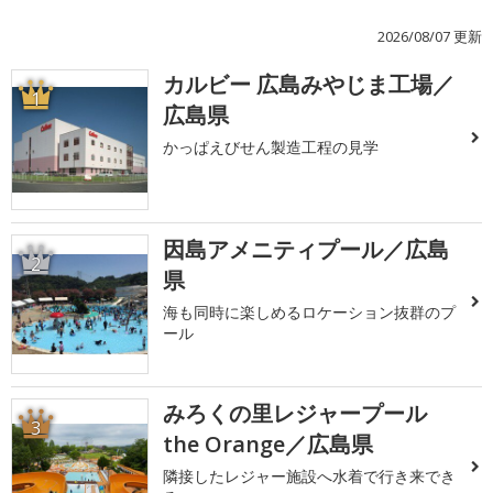
2026/08/07 更新
カルビー 広島みやじま工場／
1
広島県
かっぱえびせん製造工程の見学
因島アメニティプール／広島
2
県
海も同時に楽しめるロケーション抜群のプ
ール
みろくの里レジャープール
3
the Orange／広島県
隣接したレジャー施設へ水着で行き来でき