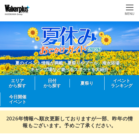
MENU
夏のイベント情報が満載！夏祭りやプール、海水浴場、
キャンプ場など遊べるスポットを大紹介
エリア
日付
イベント
夏祭り
から探す
から探す
ランキング
今日開催
イベント
2026年情報へ順次更新しておりますが一部、昨年の情
報もございます。予めご了承ください。