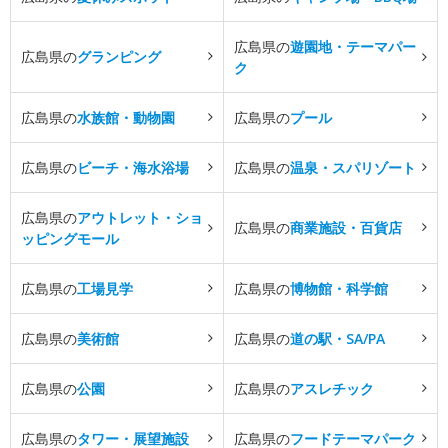
広島県の
遊園地・テーマパー
広島県の
グランピング
ク
広島県の
水族館・動物園
広島県の
プール
広島県の
ビーチ・海水浴場
広島県の
温泉・スパリゾート
広島県の
アウトレット・ショ
広島県の
商業施設・百貨店
ッピングモール
広島県の
工場見学
広島県の
博物館・科学館
広島県の
美術館
広島県の
道の駅・SA/PA
広島県の
公園
広島県の
アスレチック
広島県の
タワー・展望施設
広島県の
フードテーマパーク