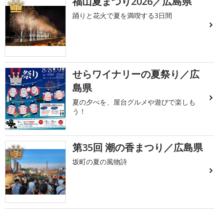
福山夏まつり2026／広島県
1
踊りと花火で夏を満喫する3日間
せらワイナリーの夏祭り／広
2
島県
夏の夕べを、屋台グルメや遊びで楽しも
う！
第35回 潮の香まつり／広島県
3
坂町の夏の風物詩