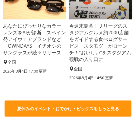
あなたにぴったりなカラー
今週末開幕！Ｊリーグのス
レンズをAIが診断！スペイン
タジアムグルメ約2000店舗
発アイウェアブランドなど
をガイドする食べログサー
「OWNDAYS」イチオシの
ビス「スタモグ」がローン
サングラスが続々リリース
チ！“おいしい”をスタジアム
観戦の入り口に
全国
全国
2026年8月4日 17:00
更新
2026年8月4日 14:50
更新
夏休みのイベント・おでかけトピックスをもっと見る