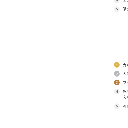
よ
4
備
5
カ
1
因
2
フ
3
み
4
広
河
5