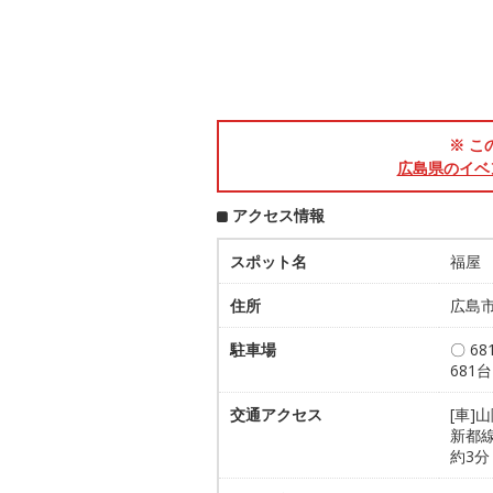
※ こ
広島県のイベ
アクセス情報
スポット名
福屋
住所
広島市
駐車場
〇 6
681
交通アクセス
[車]
新都線
約3分