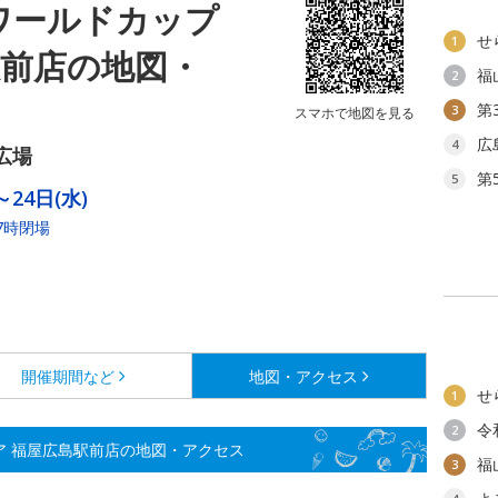
 ワールドカップ
せ
1
駅前店の地図・
福
2
第
3
スマホで地図を見る
広
4
広場
第
5
～24日(水)
7時閉場
開催期間など
地図・アクセス
せ
1
令
2
トア 福屋広島駅前店の地図・アクセス
福
3