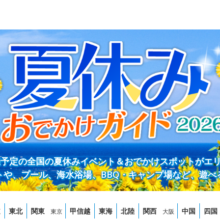
開催予定の全国の夏休みイベント＆おでかけスポットがエ
トや、プール、海水浴場、BBQ・キャンプ場など、遊べ
道
東北
関東
甲信越
東海
北陸
関西
中国
四国
東京
大阪