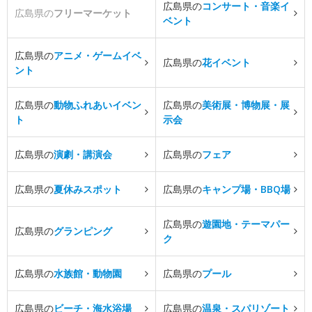
広島県の
コンサート・音楽イ
広島県の
フリーマーケット
ベント
広島県の
アニメ・ゲームイベ
広島県の
花イベント
ント
広島県の
動物ふれあいイベン
広島県の
美術展・博物展・展
ト
示会
広島県の
演劇・講演会
広島県の
フェア
広島県の
夏休みスポット
広島県の
キャンプ場・BBQ場
広島県の
遊園地・テーマパー
広島県の
グランピング
ク
広島県の
水族館・動物園
広島県の
プール
広島県の
ビーチ・海水浴場
広島県の
温泉・スパリゾート