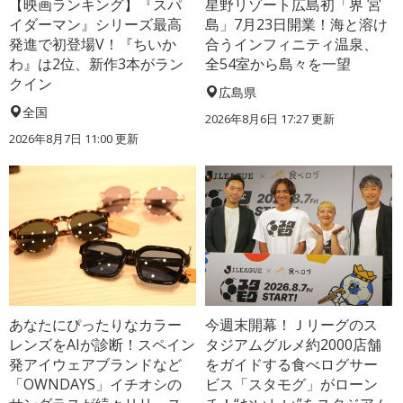
【映画ランキング】『スパ
星野リゾート広島初「界 宮
イダーマン』シリーズ最高
島」7月23日開業！海と溶け
発進で初登場V！『ちいか
合うインフィニティ温泉、
わ』は2位、新作3本がラン
全54室から島々を一望
クイン
広島県
全国
2026年8月6日 17:27
更新
2026年8月7日 11:00
更新
あなたにぴったりなカラー
今週末開幕！Ｊリーグのス
レンズをAIが診断！スペイン
タジアムグルメ約2000店舗
発アイウェアブランドなど
をガイドする食べログサー
「OWNDAYS」イチオシの
ビス「スタモグ」がローン