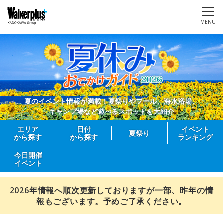
MENU
夏のイベント情報が満載！夏祭りやプール、海水浴場、
キャンプ場など遊べるスポットを大紹介
エリア
日付
イベント
夏祭り
から探す
から探す
ランキング
今日開催
イベント
2026年情報へ順次更新しておりますが一部、昨年の情
報もございます。予めご了承ください。