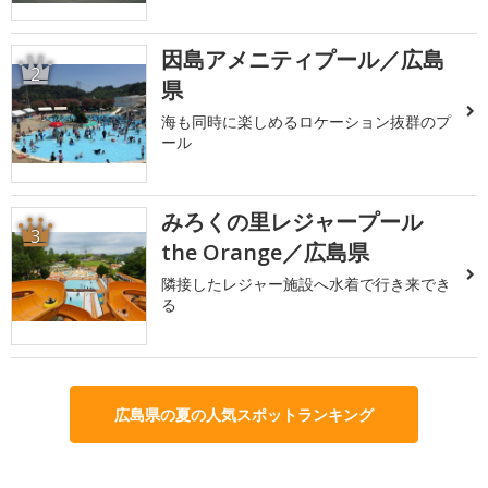
因島アメニティプール／広島
2
県
海も同時に楽しめるロケーション抜群のプ
ール
みろくの里レジャープール
3
the Orange／広島県
隣接したレジャー施設へ水着で行き来でき
る
広島県の夏の人気スポットランキング