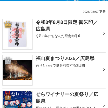
2026/08/07 更新
令和8年8月8日限定 御朱印／
1
広島県
令和8年にちなんだ限定御朱印
福山夏まつり2026／広島県
2
踊りと花火で夏を満喫する3日間
せらワイナリーの夏祭り／広
3
島県
夏の夕べを、屋台グルメや遊びで楽しも