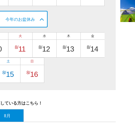
今年のお盆休み
火
水
木
金
8/
8/
8/
8/
0
11
12
13
14
土
日
8/
8/
15
16
探している方はこちら！
8月