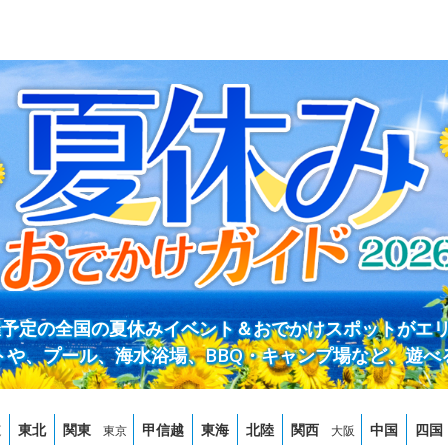
開催予定の全国の夏休みイベント＆おでかけスポットがエ
トや、プール、海水浴場、BBQ・キャンプ場など、遊べ
道
東北
関東
甲信越
東海
北陸
関西
中国
四国
東京
大阪