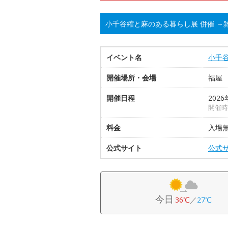
小千谷縮と麻のある暮らし展 併催 ～
イベント名
小千
開催場所・会場
福屋
開催日程
2026
開催時
料金
入場
公式サイト
公式
今日
36℃
／
27℃