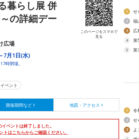
る暮らし展 併
せ
1
ェ～の詳細デー
福
2
広
3
このページをスマホで
見る
第
4
け広場
第
5
～7月1日(水)
17時閉場。
イベント
開催期間など
地図・アクセス
令
1
せ
2
のイベントは終了しました。
よ
3
ントはこちらからご確認ください。