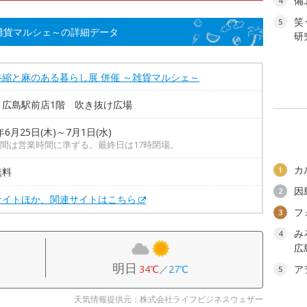
備
4
笑
5
雑貨マルシェ～の詳細データ
研
谷縮と麻のある暮らし展 併催 ～雑貨マルシェ～
 広島駅前店1階 吹き抜け広場
年6月25日(木)～7月1日(水)
間は営業時間に準ずる。最終日は17時閉場。
カ
1
無料
因
2
サイトほか、関連サイトはこちら
フ
3
み
4
広
明日
34℃
／
27℃
ア
5
天気情報提供元：株式会社ライフビジネスウェザー