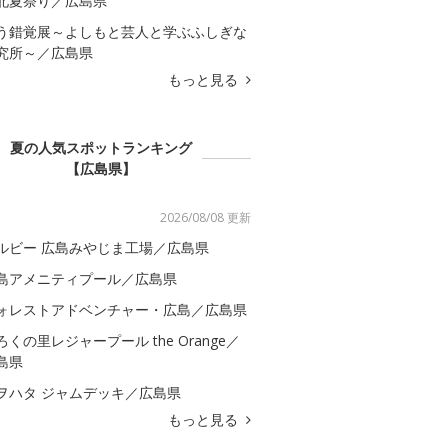
北夏祭り／広島県
う錯覚展～よしもと芸人と学ぶふしぎな
究所～／広島県
もっと見る
夏の人気スポットランキング
【広島県】
2026/08/08 更新
ルビー 広島みやじま工場／広島県
島アメニティプール／広島県
ォレストアドベンチャー・広島／広島県
ろくの里レジャープール the Orange／
島県
ヲハタ ジャムデッキ／広島県
もっと見る