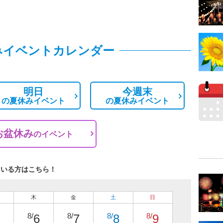
みイベントカレンダー
明日
今週末
の
夏休みイベント
の
夏休みイベント
お盆休み
の
イベント
ている方はこちら！
木
金
土
日
8/
8/
8/
8/
6
7
8
9