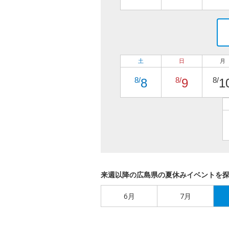
土
日
月
8/
8/
8/
8
9
1
来週以降の広島県の夏休みイベントを
6月
7月