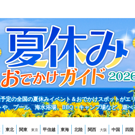
開催予定の全国の夏休みイベント＆おでかけスポットがエ
トや、プール、海水浴場、BBQ・キャンプ場など、遊べ
道
東北
関東
甲信越
東海
北陸
関西
中国
四国
東京
大阪