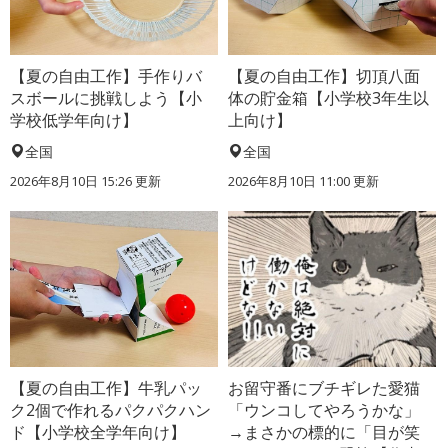
【夏の自由工作】手作りバ
【夏の自由工作】切頂八面
スボールに挑戦しよう【小
体の貯金箱【小学校3年生以
学校低学年向け】
上向け】
全国
全国
2026年8月10日 15:26
更新
2026年8月10日 11:00
更新
【夏の自由工作】牛乳パッ
お留守番にブチギレた愛猫
ク2個で作れるパクパクハン
「ウンコしてやろうかな」
ド【小学校全学年向け】
→まさかの標的に「目が笑