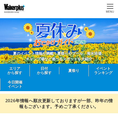
MENU
夏のイベント情報が満載！夏祭りやプール、海水浴場、
キャンプ場など遊べるスポットを大紹介
エリア
日付
イベント
夏祭り
から探す
から探す
ランキング
今日開催
イベント
2026年情報へ順次更新しておりますが一部、昨年の情
報もございます。予めご了承ください。