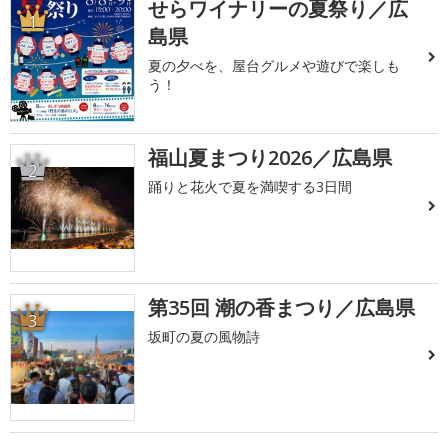
せらワイナリーの夏祭り／広
1
島県
夏の夕べを、屋台グルメや遊びで楽しも
う！
福山夏まつり2026／広島県
2
踊りと花火で夏を満喫する3日間
第35回 潮の香まつり／広島県
3
坂町の夏の風物詩