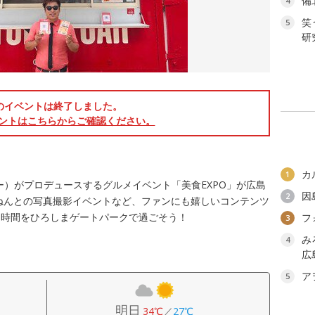
備
4
笑
5
研
のイベントは終了しました。
ントはこちらからご確認ください。
！
カ
1
ー）がプロデュースするグルメイベント「美食EXPO」が広島
因
2
ねんとの写真撮影イベントなど、ファンにも嬉しいコンテンツ
る時間をひろしまゲートパークで過ごそう！
フ
3
み
4
広
ア
5
明日
34℃
／
27℃