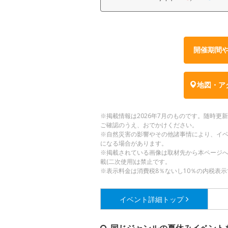
開催期間
地図・ア
※掲載情報は2026年7月のものです。随時
ご確認のうえ、おでかけください。
※自然災害の影響やその他諸事情により、イ
になる場合があります。
※掲載されている画像は取材先から本ページ
載(二次使用)は禁止です。
※表示料金は消費税8％ないし10％の内税表示
イベント詳細
トップ