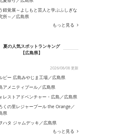
北夏祭り／広島県
う錯覚展～よしもと芸人と学ぶふしぎな
究所～／広島県
もっと見る
夏の人気スポットランキング
【広島県】
2026/08/08 更新
ルビー 広島みやじま工場／広島県
島アメニティプール／広島県
ォレストアドベンチャー・広島／広島県
ろくの里レジャープール the Orange／
島県
ヲハタ ジャムデッキ／広島県
もっと見る