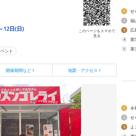
せ
1
福
2
～12日(日)
広
3
このページをスマホで
見る
第
4
第
5
ベント
開催期間など
地図・アクセス
令
1
せ
2
よ
3