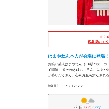
※ こ
広島県のイベ
はまやねん本人が会場に登場
お笑い芸人はまやねん（8.6秒バズーカ
で開催！ 食べ歩きはもちろん、はまや
が盛りだくさん。心もお腹も満たされ
情報提供：イベントバンク
今日
36℃
／
27℃