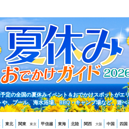
開催予定の全国の夏休みイベント＆おでかけスポットがエ
トや、プール、海水浴場、BBQ・キャンプ場など、遊べ
道
東北
関東
甲信越
東海
北陸
関西
中国
四国
東京
大阪