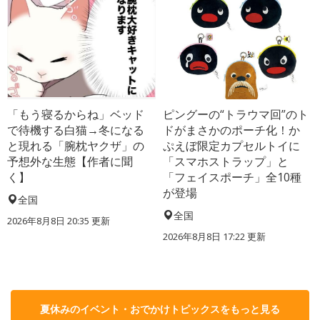
「もう寝るからね」ベッド
ピングーの“トラウマ回”のト
で待機する白猫→冬になる
ドがまさかのポーチ化！か
と現れる「腕枕ヤクザ」の
ぷえぼ限定カプセルトイに
予想外な生態【作者に聞
「スマホストラップ」と
く】
「フェイスポーチ」全10種
が登場
全国
全国
2026年8月8日 20:35
更新
2026年8月8日 17:22
更新
夏休みのイベント・おでかけトピックスをもっと見る