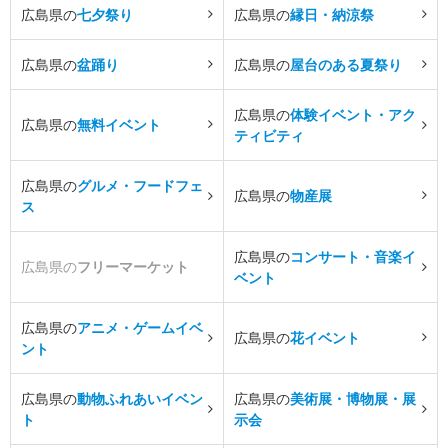
広島県の
七夕祭り
広島県の
縁日・納涼祭
広島県の
盆踊り
広島県の
屋台のある夏祭り
広島県の
体験イベント・アク
広島県の
無料イベント
ティビティ
広島県の
グルメ・フードフェ
広島県の
物産展
ス
広島県の
コンサート・音楽イ
広島県の
フリーマーケット
ベント
広島県の
アニメ・ゲームイベ
広島県の
花イベント
ント
広島県の
動物ふれあいイベン
広島県の
美術展・博物展・展
ト
示会