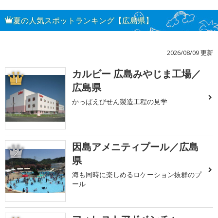
夏の人気スポットランキング【広島県】
2026/08/09 更新
カルビー 広島みやじま工場／
1
広島県
かっぱえびせん製造工程の見学
因島アメニティプール／広島
2
県
海も同時に楽しめるロケーション抜群のプ
ール