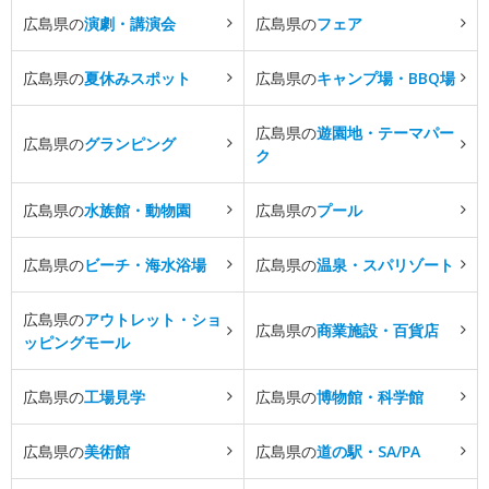
広島県の
演劇・講演会
広島県の
フェア
広島県の
夏休みスポット
広島県の
キャンプ場・BBQ場
広島県の
遊園地・テーマパー
広島県の
グランピング
ク
広島県の
水族館・動物園
広島県の
プール
広島県の
ビーチ・海水浴場
広島県の
温泉・スパリゾート
広島県の
アウトレット・ショ
広島県の
商業施設・百貨店
ッピングモール
広島県の
工場見学
広島県の
博物館・科学館
広島県の
美術館
広島県の
道の駅・SA/PA