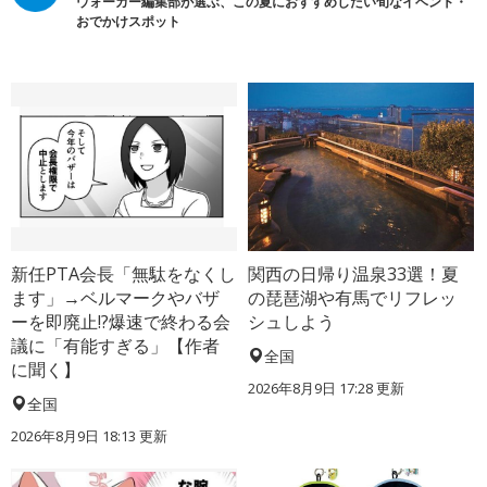
ウォーカー編集部が選ぶ、この夏におすすめしたい旬なイベント・
おでかけスポット
新任PTA会長「無駄をなくし
関西の日帰り温泉33選！夏
ます」→ベルマークやバザ
の琵琶湖や有馬でリフレッ
ーを即廃止!?爆速で終わる会
シュしよう
議に「有能すぎる」【作者
全国
に聞く】
2026年8月9日 17:28
更新
全国
2026年8月9日 18:13
更新