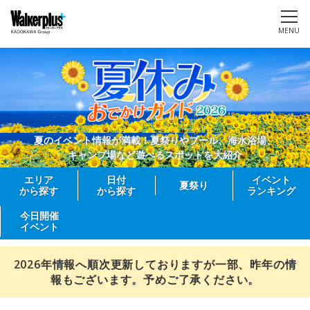
MENU
夏のイベント情報が満載！夏祭りやプール、海水浴場、
キャンプ場など遊べるスポットを大紹介
エリア
日付
イベント
夏祭り
から探す
から探す
ランキング
今日開催
イベント
2026年情報へ順次更新しておりますが一部、昨年の情
報もございます。予めご了承ください。