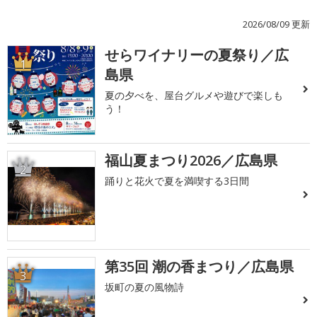
2026/08/09 更新
せらワイナリーの夏祭り／広
1
島県
夏の夕べを、屋台グルメや遊びで楽しも
う！
福山夏まつり2026／広島県
2
踊りと花火で夏を満喫する3日間
第35回 潮の香まつり／広島県
3
坂町の夏の風物詩