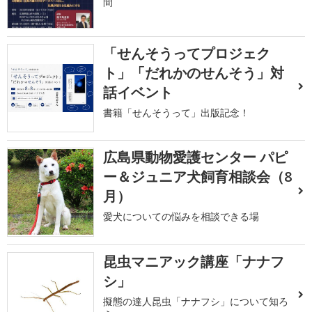
間
「せんそうってプロジェク
ト」「だれかのせんそう」対
話イベント
書籍「せんそうって」出版記念！
広島県動物愛護センター パピ
ー＆ジュニア犬飼育相談会（8
月）
愛犬についての悩みを相談できる場
昆虫マニアック講座「ナナフ
シ」
擬態の達人昆虫「ナナフシ」について知ろ