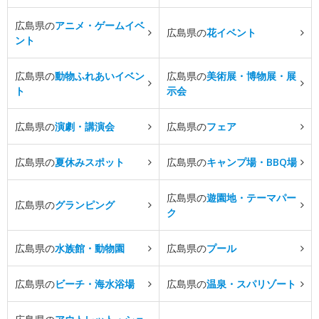
広島県の
アニメ・ゲームイベ
広島県の
花イベント
ント
広島県の
動物ふれあいイベン
広島県の
美術展・博物展・展
ト
示会
広島県の
演劇・講演会
広島県の
フェア
広島県の
夏休みスポット
広島県の
キャンプ場・BBQ場
広島県の
遊園地・テーマパー
広島県の
グランピング
ク
広島県の
水族館・動物園
広島県の
プール
広島県の
ビーチ・海水浴場
広島県の
温泉・スパリゾート