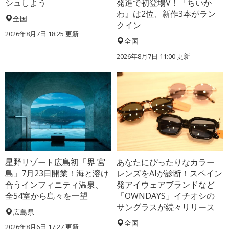
シュしよう
発進で初登場V！『ちいか
わ』は2位、新作3本がラン
全国
クイン
2026年8月7日 18:25
更新
全国
2026年8月7日 11:00
更新
星野リゾート広島初「界 宮
あなたにぴったりなカラー
島」7月23日開業！海と溶け
レンズをAIが診断！スペイン
合うインフィニティ温泉、
発アイウェアブランドなど
全54室から島々を一望
「OWNDAYS」イチオシの
サングラスが続々リリース
広島県
全国
2026年8月6日 17:27
更新