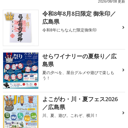
2026/08/08 更新
令和8年8月8日限定 御朱印／
1
広島県
令和8年にちなんだ限定御朱印
せらワイナリーの夏祭り／広
2
島県
夏の夕べを、屋台グルメや遊びで楽しも
う！
よこがわ・川・夏フェス2026
3
／広島県
川、夏、遊び。これぞ、横川！