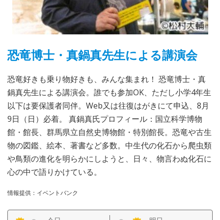
恐竜博士・真鍋真先生による講演会
恐竜好きも乗り物好きも、みんな集まれ！ 恐竜博士・真
鍋真先生による講演会。誰でも参加OK、ただし小学4年生
以下は要保護者同伴。Web又は往復はがきにて申込、8月
9日（日）必着。 真鍋真氏プロフィール：国立科学博物
館・館長、群馬県立自然史博物館・特別館長。恐竜や古生
物の図鑑、絵本、著書など多数。中生代の化石から爬虫類
や鳥類の進化を明らかにしようと、日々、物言わぬ化石に
心の中で語りかけている。
情報提供：イベントバンク