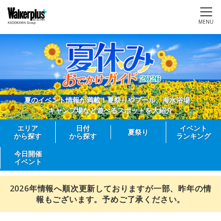
MENU
夏のイベント情報が満載！夏祭りやプール、海水浴場、
キャンプ場など遊べるスポットを大紹介
エリア
日付
イベント
夏祭り
から探す
から探す
ランキング
今日開催
イベント
2026年情報へ順次更新しておりますが一部、昨年の情
報もございます。予めご了承ください。