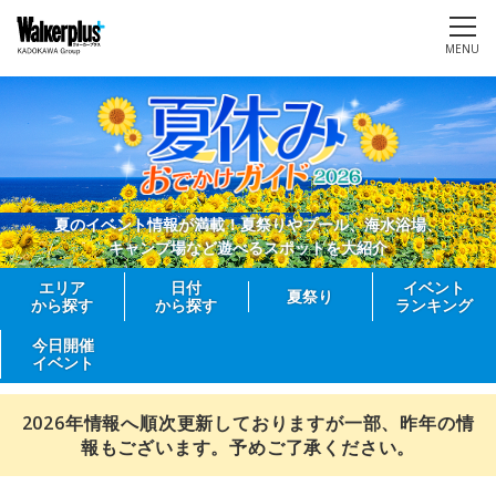
MENU
夏のイベント情報が満載！夏祭りやプール、海水浴場、
キャンプ場など遊べるスポットを大紹介
エリア
日付
イベント
夏祭り
から探す
から探す
ランキング
今日開催
イベント
2026年情報へ順次更新しておりますが一部、昨年の情
報もございます。予めご了承ください。