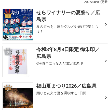
2026/08/09 更新
せらワイナリーの夏祭り／広
1
島県
夏の夕べを、屋台グルメや遊びで楽しも
う！
令和8年8月8日限定 御朱印／
2
広島県
令和8年にちなんだ限定御朱印
福山夏まつり2026／広島県
3
踊りと花火で夏を満喫する3日間