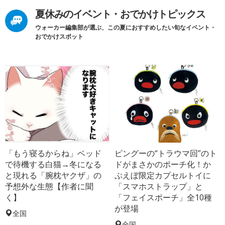
夏休みのイベント・おでかけトピックス
ウォーカー編集部が選ぶ、この夏におすすめしたい旬なイベント・
おでかけスポット
「もう寝るからね」ベッド
ピングーの“トラウマ回”のト
で待機する白猫→冬になる
ドがまさかのポーチ化！か
と現れる「腕枕ヤクザ」の
ぷえぼ限定カプセルトイに
予想外な生態【作者に聞
「スマホストラップ」と
く】
「フェイスポーチ」全10種
が登場
全国
全国