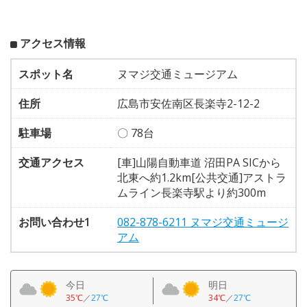
アクセス情報
スポット名
ヌマジ交通ミュージアム
住所
広島市安佐南区長楽寺2-12-2
駐車場
〇 78台
交通アクセス
[車]山陽自動車道 沼田PA SICから
北東へ約1.2km[公共交通]アストラ
ムライン長楽寺駅より約300m
お問い合わせ1
082-878-6211 ヌマジ交通ミュージ
アム
今日
明日
35℃
／
27℃
34℃
／
27℃