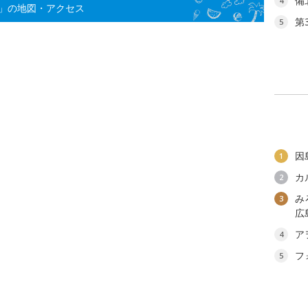
備
4
」の地図・アクセス
第
5
因
1
カ
2
み
3
広
ア
4
フ
5