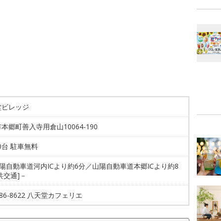
堂ビレッジ
本郷町善入寺用倉山10064-190
00台 駐車無料
山陽自動車道河内ICより約6分／山陽自動車道本郷ICより約8
共交通]－
8-86-8622 八天堂カフェリエ