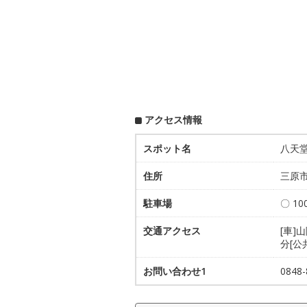
アクセス情報
スポット名
八天
住所
三原市
駐車場
〇 1
交通アクセス
[車]
分[公
お問い合わせ1
084