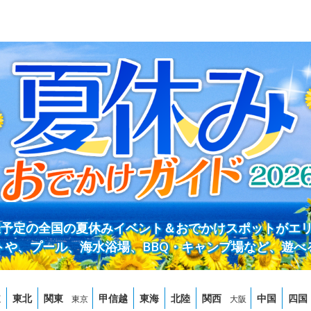
開催予定の全国の夏休みイベント＆おでかけスポットがエ
トや、プール、海水浴場、BBQ・キャンプ場など、遊べ
道
東北
関東
甲信越
東海
北陸
関西
中国
四国
東京
大阪