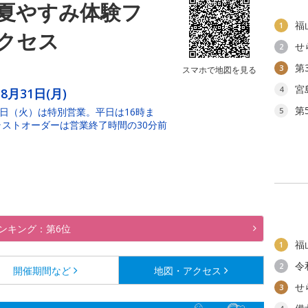
夏やすみ体験フ
福
1
クセス
せ
2
第
3
スマホで地図を見る
宮
4
8月31日(月)
第
8日（火）は特別営業。平日は16時ま
5
ラストオーダーは営業終了時間の30分前
ンキング：第6位
福
1
令
2
開催期間など
地図・アクセス
せ
3