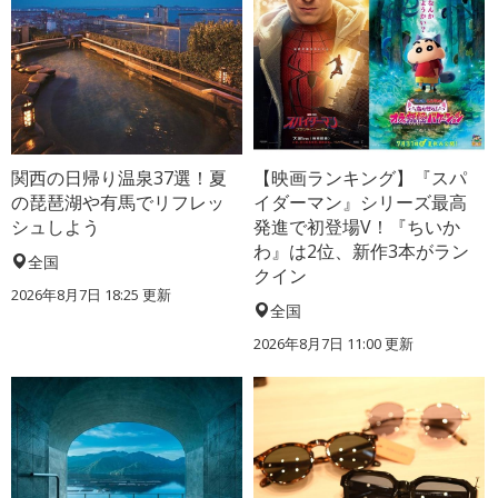
関西の日帰り温泉37選！夏
【映画ランキング】『スパ
の琵琶湖や有馬でリフレッ
イダーマン』シリーズ最高
シュしよう
発進で初登場V！『ちいか
わ』は2位、新作3本がラン
全国
クイン
2026年8月7日 18:25
更新
全国
2026年8月7日 11:00
更新