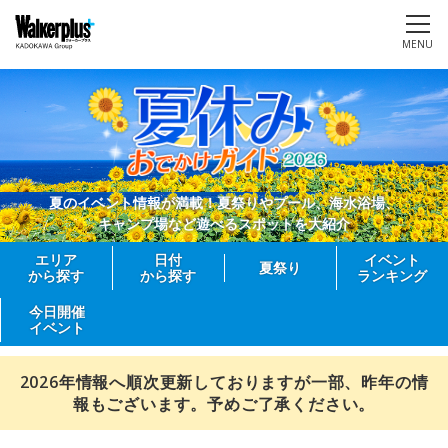
MENU
夏のイベント情報が満載！夏祭りやプール、海水浴場、
キャンプ場など遊べるスポットを大紹介
エリア
日付
イベント
夏祭り
から探す
から探す
ランキング
今日開催
イベント
2026年情報へ順次更新しておりますが一部、昨年の情
報もございます。予めご了承ください。