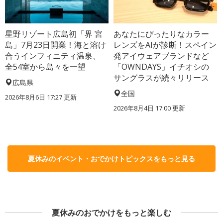
星野リゾート広島初「界 宮
あなたにぴったりなカラー
島」7月23日開業！海と溶け
レンズをAIが診断！スペイン
合うインフィニティ温泉、
発アイウェアブランドなど
全54室から島々を一望
「OWNDAYS」イチオシの
サングラスが続々リリース
広島県
全国
2026年8月6日 17:27
更新
2026年8月4日 17:00
更新
夏休みのイベント・おでかけトピックスをもっと見る
夏休みのおでかけをもっと楽しむ