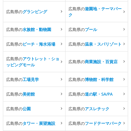
広島県の
遊園地・テーマパー
広島県の
グランピング
ク
広島県の
水族館・動物園
広島県の
プール
広島県の
ビーチ・海水浴場
広島県の
温泉・スパリゾート
広島県の
アウトレット・ショ
広島県の
商業施設・百貨店
ッピングモール
広島県の
工場見学
広島県の
博物館・科学館
広島県の
美術館
広島県の
道の駅・SA/PA
広島県の
公園
広島県の
アスレチック
広島県の
タワー・展望施設
広島県の
フードテーマパーク