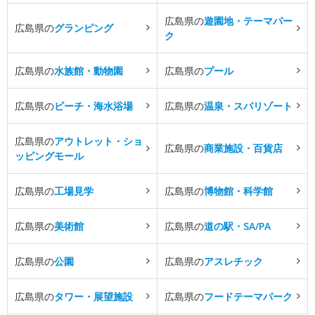
広島県の
遊園地・テーマパー
広島県の
グランピング
ク
広島県の
水族館・動物園
広島県の
プール
広島県の
ビーチ・海水浴場
広島県の
温泉・スパリゾート
広島県の
アウトレット・ショ
広島県の
商業施設・百貨店
ッピングモール
広島県の
工場見学
広島県の
博物館・科学館
広島県の
美術館
広島県の
道の駅・SA/PA
広島県の
公園
広島県の
アスレチック
広島県の
タワー・展望施設
広島県の
フードテーマパーク