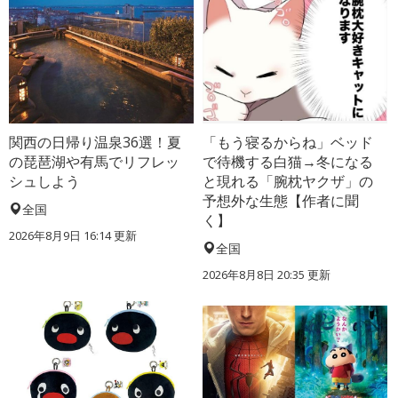
関西の日帰り温泉36選！夏
「もう寝るからね」ベッド
の琵琶湖や有馬でリフレッ
で待機する白猫→冬になる
シュしよう
と現れる「腕枕ヤクザ」の
予想外な生態【作者に聞
全国
く】
2026年8月9日 16:14
更新
全国
2026年8月8日 20:35
更新