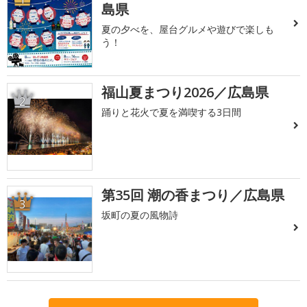
島県
夏の夕べを、屋台グルメや遊びで楽しも
う！
福山夏まつり2026／広島県
2
踊りと花火で夏を満喫する3日間
第35回 潮の香まつり／広島県
3
坂町の夏の風物詩