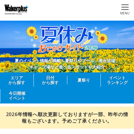
MENU
夏のイベント情報が満載！夏祭りやプール、海水浴場、
キャンプ場など遊べるスポットを大紹介
エリア
日付
イベント
夏祭り
から探す
から探す
ランキング
今日開催
イベント
2026年情報へ順次更新しておりますが一部、昨年の情
報もございます。予めご了承ください。