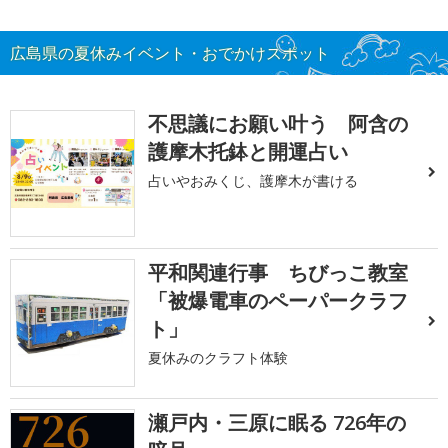
広島県の夏休みイベント・おでかけスポット
不思議にお願い叶う 阿含の
護摩木托鉢と開運占い
占いやおみくじ、護摩木が書ける
平和関連行事 ちびっこ教室
「被爆電車のペーパークラフ
ト」
夏休みのクラフト体験
瀬戸内・三原に眠る 726年の