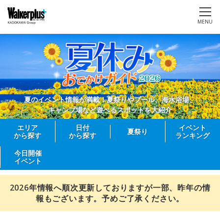
MENU
夏のイベント情報が満載！夏祭りやプール、海水浴場、
キャンプ場など遊べるスポットを大紹介
エリア
日付
イベント
夏祭り
から探す
から探す
ランキング
今日開催
イベント
2026年情報へ順次更新しておりますが一部、昨年の情
報もございます。予めご了承ください。