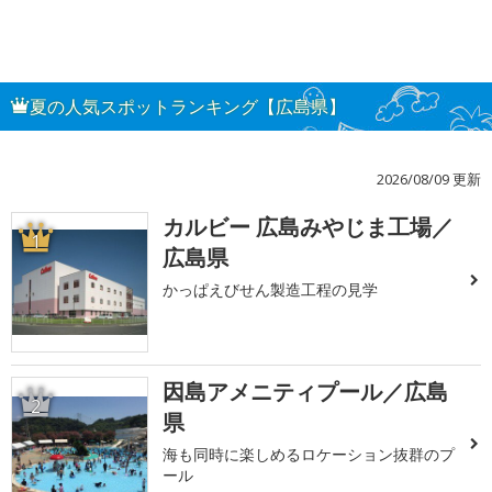
夏の人気スポットランキング【広島県】
2026/08/09 更新
カルビー 広島みやじま工場／
1
広島県
かっぱえびせん製造工程の見学
因島アメニティプール／広島
2
県
海も同時に楽しめるロケーション抜群のプ
ール