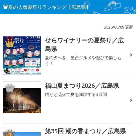
夏の人気夏祭りランキング【広島県】
2026/08/09 更新
せらワイナリーの夏祭り／広
1
島県
夏の夕べを、屋台グルメや遊びで楽しも
う！
福山夏まつり2026／広島県
2
踊りと花火で夏を満喫する3日間
第35回 潮の香まつり／広島県
3