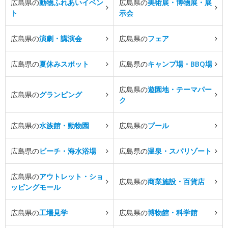
広島県の
動物ふれあいイベン
広島県の
美術展・博物展・展
ト
示会
広島県の
演劇・講演会
広島県の
フェア
広島県の
夏休みスポット
広島県の
キャンプ場・BBQ場
広島県の
遊園地・テーマパー
広島県の
グランピング
ク
広島県の
水族館・動物園
広島県の
プール
広島県の
ビーチ・海水浴場
広島県の
温泉・スパリゾート
広島県の
アウトレット・ショ
広島県の
商業施設・百貨店
ッピングモール
広島県の
工場見学
広島県の
博物館・科学館