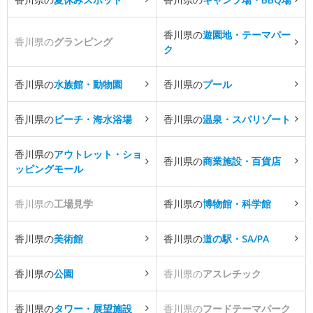
香川県の
遊園地・テーマパー
香川県の
グランピング
ク
香川県の
水族館・動物園
香川県の
プール
香川県の
ビーチ・海水浴場
香川県の
温泉・スパリゾート
香川県の
アウトレット・ショ
香川県の
商業施設・百貨店
ッピングモール
香川県の
工場見学
香川県の
博物館・科学館
香川県の
美術館
香川県の
道の駅・SA/PA
香川県の
公園
香川県の
アスレチック
香川県の
タワー・展望施設
香川県の
フードテーマパーク