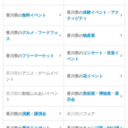
香川県の
体験イベント・アク
香川県の
無料イベント
ティビティ
香川県の
グルメ・フードフェ
香川県の
物産展
ス
香川県の
コンサート・音楽イ
香川県の
フリーマーケット
ベント
香川県の
アニメ・ゲームイベ
香川県の
花イベント
ント
香川県の
動物ふれあいイベン
香川県の
美術展・博物展・展
ト
示会
香川県の
演劇・講演会
香川県の
フェア
香川県の
夏休みスポット
香川県の
キャンプ場・BBQ場