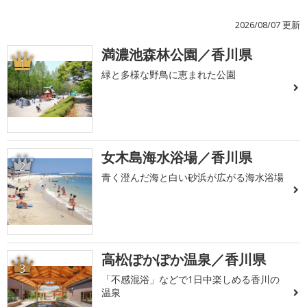
2026/08/07 更新
満濃池森林公園／香川県
1
緑と多様な野鳥に恵まれた公園
女木島海水浴場／香川県
2
青く澄んだ海と白い砂浜が広がる海水浴場
高松ぽかぽか温泉／香川県
3
「不感混浴」などで1日中楽しめる香川の
温泉