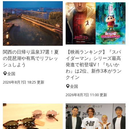
関西の日帰り温泉37選！夏
【映画ランキング】『スパ
の琵琶湖や有馬でリフレッ
イダーマン』シリーズ最高
シュしよう
発進で初登場V！『ちいか
わ』は2位、新作3本がラン
全国
クイン
2026年8月7日 18:25
更新
全国
2026年8月7日 11:00
更新