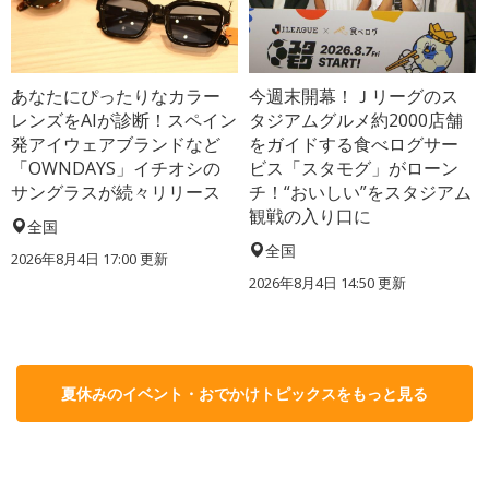
あなたにぴったりなカラー
今週末開幕！Ｊリーグのス
レンズをAIが診断！スペイン
タジアムグルメ約2000店舗
発アイウェアブランドなど
をガイドする食べログサー
「OWNDAYS」イチオシの
ビス「スタモグ」がローン
サングラスが続々リリース
チ！“おいしい”をスタジアム
観戦の入り口に
全国
全国
2026年8月4日 17:00
更新
2026年8月4日 14:50
更新
夏休みのイベント・おでかけトピックスをもっと見る