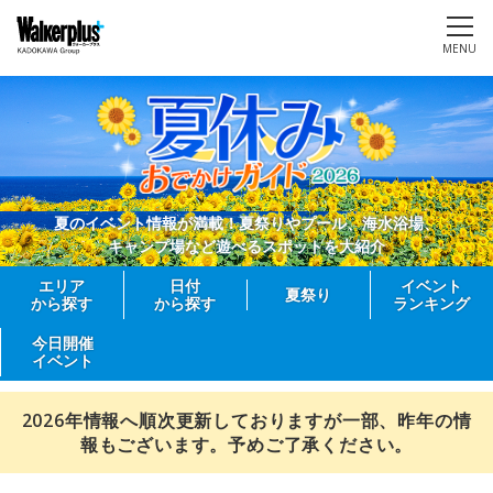
MENU
夏のイベント情報が満載！夏祭りやプール、海水浴場、
キャンプ場など遊べるスポットを大紹介
エリア
日付
イベント
夏祭り
から探す
から探す
ランキング
今日開催
イベント
2026年情報へ順次更新しておりますが一部、昨年の情
報もございます。予めご了承ください。