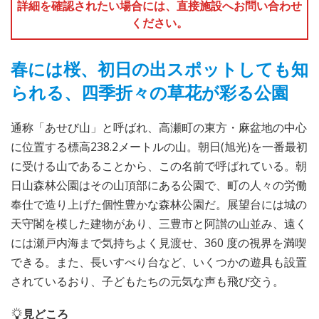
詳細を確認されたい場合には、直接施設へお問い合わせ
ください。
春には桜、初日の出スポットしても知
られる、四季折々の草花が彩る公園
通称「あせび山」と呼ばれ、高瀬町の東方・麻盆地の中心
に位置する標高238.2メートルの山。朝日(旭光)を一番最初
に受ける山であることから、この名前で呼ばれている。朝
日山森林公園はその山頂部にある公園で、町の人々の労働
奉仕で造り上げた個性豊かな森林公園だ。展望台には城の
天守閣を模した建物があり、三豊市と阿讃の山並み、遠く
には瀬戸内海まで気持ちよく見渡せ、360 度の視界を満喫
できる。また、長いすべり台など、いくつかの遊具も設置
されているおり、子どもたちの元気な声も飛び交う。
見どころ