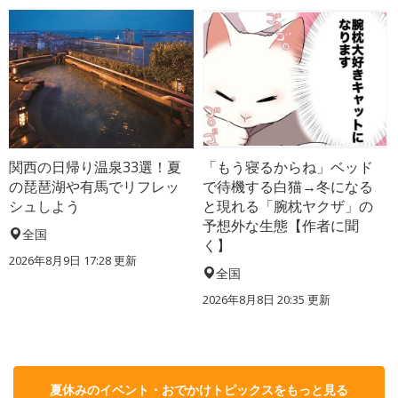
関西の日帰り温泉33選！夏
「もう寝るからね」ベッド
の琵琶湖や有馬でリフレッ
で待機する白猫→冬になる
シュしよう
と現れる「腕枕ヤクザ」の
予想外な生態【作者に聞
全国
く】
2026年8月9日 17:28
更新
全国
2026年8月8日 20:35
更新
夏休みのイベント・おでかけトピックスをもっと見る