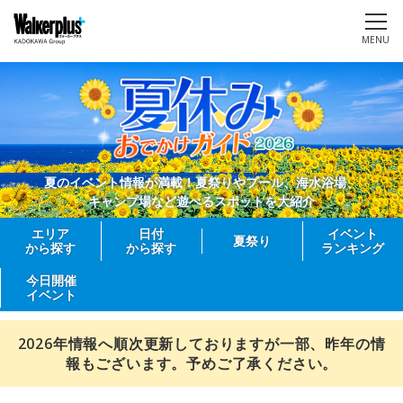
MENU
夏のイベント情報が満載！夏祭りやプール、海水浴場、
キャンプ場など遊べるスポットを大紹介
エリア
日付
イベント
夏祭り
から探す
から探す
ランキング
今日開催
イベント
2026年情報へ順次更新しておりますが一部、昨年の情
報もございます。予めご了承ください。