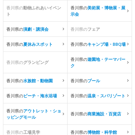
香川県の
動物ふれあいイベン
香川県の
美術展・博物展・展
ト
示会
香川県の
演劇・講演会
香川県の
フェア
香川県の
夏休みスポット
香川県の
キャンプ場・BBQ場
香川県の
遊園地・テーマパー
香川県の
グランピング
ク
香川県の
水族館・動物園
香川県の
プール
香川県の
ビーチ・海水浴場
香川県の
温泉・スパリゾート
香川県の
アウトレット・ショ
香川県の
商業施設・百貨店
ッピングモール
香川県の
工場見学
香川県の
博物館・科学館