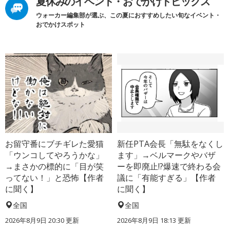
夏休みのイベント・おでかけトピックス
ウォーカー編集部が選ぶ、この夏におすすめしたい旬なイベント・
おでかけスポット
お留守番にブチギレた愛猫
新任PTA会長「無駄をなくし
「ウンコしてやろうかな」
ます」→ベルマークやバザ
→まさかの標的に「目が笑
ーを即廃止!?爆速で終わる会
ってない！」と恐怖【作者
議に「有能すぎる」【作者
に聞く】
に聞く】
全国
全国
2026年8月9日 20:30
更新
2026年8月9日 18:13
更新