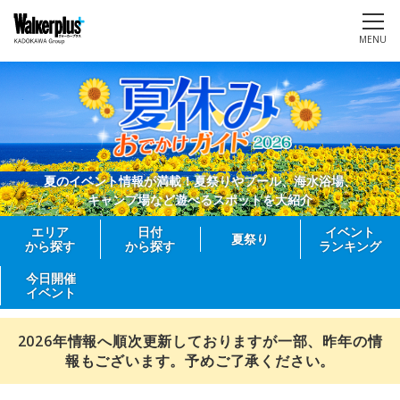
MENU
夏のイベント情報が満載！夏祭りやプール、海水浴場、
キャンプ場など遊べるスポットを大紹介
エリア
日付
イベント
夏祭り
から探す
から探す
ランキング
今日開催
イベント
2026年情報へ順次更新しておりますが一部、昨年の情
報もございます。予めご了承ください。