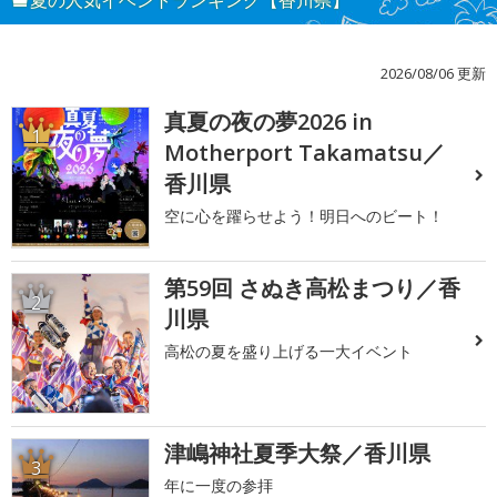
夏の人気イベントランキング【香川県】
2026/08/06 更新
真夏の夜の夢2026 in
1
Motherport Takamatsu／
香川県
空に心を躍らせよう！明日へのビート！
第59回 さぬき高松まつり／香
2
川県
高松の夏を盛り上げる一大イベント
津嶋神社夏季大祭／香川県
3
年に一度の参拝