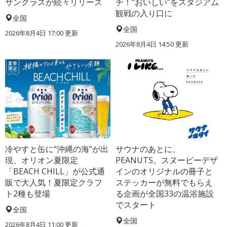
サングラスが続々リリース
チ！“おいしい”をスタジアム
観戦の入り口に
全国
全国
2026年8月4日 17:00
更新
2026年8月4日 14:50
更新
冷やすと缶に“沖縄の海”が出
サウナのあとに、
現、オリオン夏限定
PEANUTS。スヌーピーデザ
「BEACH CHILL」が公式通
インのオリジナルの冊子と
販で大人気！夏限定クラフ
ステッカーが無料でもらえ
ト2種も登場
る企画が全国33の温浴施設
でスタート
全国
全国
2026年8月4日 11:00
更新