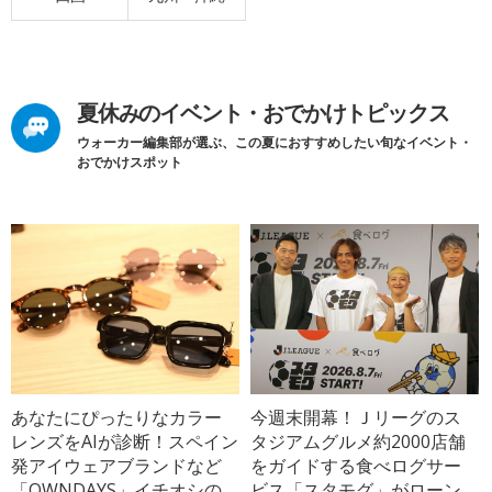
夏休みのイベント・おでかけトピックス
ウォーカー編集部が選ぶ、この夏におすすめしたい旬なイベント・
おでかけスポット
あなたにぴったりなカラー
今週末開幕！Ｊリーグのス
レンズをAIが診断！スペイン
タジアムグルメ約2000店舗
発アイウェアブランドなど
をガイドする食べログサー
「OWNDAYS」イチオシの
ビス「スタモグ」がローン