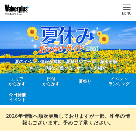
MENU
夏のイベント情報が満載！夏祭りやプール、海水浴場、
キャンプ場など遊べるスポットを大紹介
エリア
日付
イベント
夏祭り
から探す
から探す
ランキング
今日開催
イベント
2026年情報へ順次更新しておりますが一部、昨年の情
報もございます。予めご了承ください。