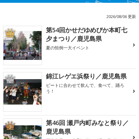
2026/08/06 更新
第54回かせだゆめぴか本町七
1
夕まつり／鹿児島県
夏の恒例一大イベント
錦江レゲエ浜祭り／鹿児島県
2
ビートに合わせて飲んで、食べて、踊ろ
う！
第46回 瀬戸内町みなと祭り／
3
鹿児島県