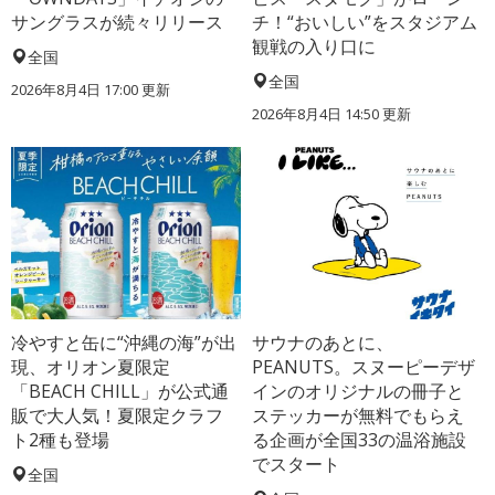
サングラスが続々リリース
チ！“おいしい”をスタジアム
観戦の入り口に
全国
全国
2026年8月4日 17:00
更新
2026年8月4日 14:50
更新
冷やすと缶に“沖縄の海”が出
サウナのあとに、
現、オリオン夏限定
PEANUTS。スヌーピーデザ
「BEACH CHILL」が公式通
インのオリジナルの冊子と
販で大人気！夏限定クラフ
ステッカーが無料でもらえ
ト2種も登場
る企画が全国33の温浴施設
でスタート
全国