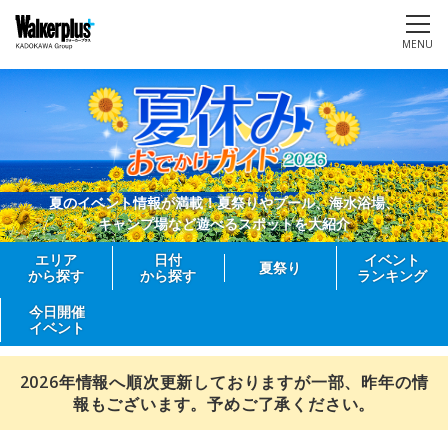
MENU
夏のイベント情報が満載！夏祭りやプール、海水浴場、
キャンプ場など遊べるスポットを大紹介
エリア
日付
イベント
夏祭り
から探す
から探す
ランキング
今日開催
イベント
2026年情報へ順次更新しておりますが一部、昨年の情
報もございます。予めご了承ください。