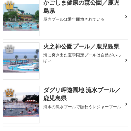
かごしま健康の森公園／鹿児
1
島県
屋内プールは通年開放されている
火之神公園プール／鹿児島県
2
海に突き出た夏季限定プールは自然がいっ
ぱい
ダグリ岬遊園地 流水プール／
3
鹿児島県
海水の流水プールで賑わうレジャープール