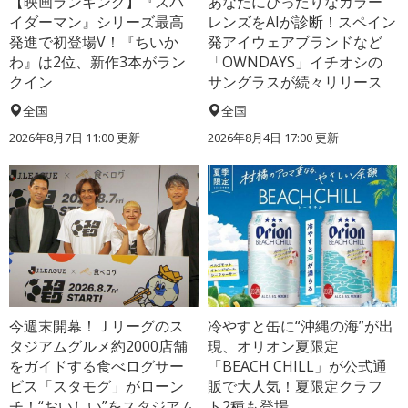
【映画ランキング】『スパ
あなたにぴったりなカラー
イダーマン』シリーズ最高
レンズをAIが診断！スペイン
発進で初登場V！『ちいか
発アイウェアブランドなど
わ』は2位、新作3本がラン
「OWNDAYS」イチオシの
クイン
サングラスが続々リリース
全国
全国
2026年8月7日 11:00
更新
2026年8月4日 17:00
更新
今週末開幕！Ｊリーグのス
冷やすと缶に“沖縄の海”が出
タジアムグルメ約2000店舗
現、オリオン夏限定
をガイドする食べログサー
「BEACH CHILL」が公式通
ビス「スタモグ」がローン
販で大人気！夏限定クラフ
チ！“おいしい”をスタジアム
ト2種も登場