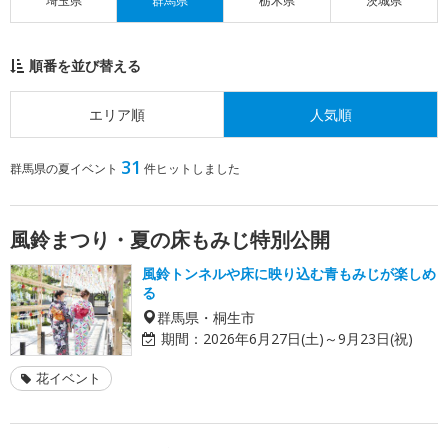
埼玉県
群馬県
栃木県
茨城県
順番を並び替える
エリア順
人気順
31
群馬県の夏イベント
件ヒットしました
風鈴まつり・夏の床もみじ特別公開
風鈴トンネルや床に映り込む青もみじが楽しめ
る
群馬県・桐生市
期間：
2026年6月27日(土)～9月23日(祝)
花イベント