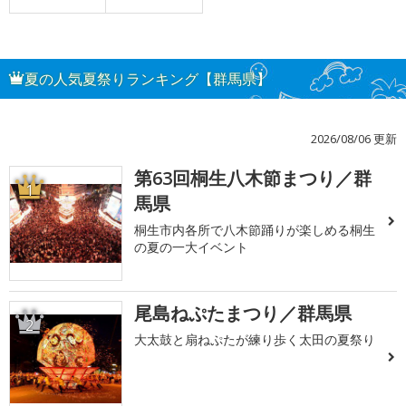
夏の人気夏祭りランキング【群馬県】
2026/08/06 更新
第63回桐生八木節まつり／群
1
馬県
桐生市内各所で八木節踊りが楽しめる桐生
の夏の一大イベント
尾島ねぷたまつり／群馬県
2
大太鼓と扇ねぷたが練り歩く太田の夏祭り