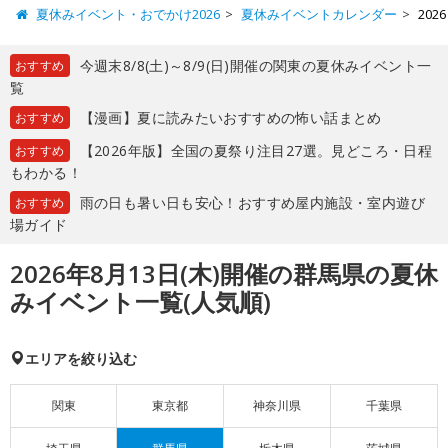
夏休みイベント・おでかけ2026
夏休みイベントカレンダー
20
今週末8/8(土)～8/9(日)開催の関東の夏休みイベント一
おすすめ
覧
【漫画】夏に読みたいおすすめの怖い話まとめ
おすすめ
【2026年版】全国の夏祭り注目27選。見どころ・日程
おすすめ
もわかる！
雨の日も暑い日も安心！おすすめ屋内施設・室内遊び
おすすめ
場ガイド
2026年8月13日(木)開催の群馬県の夏休
みイベント一覧(人気順)
エリアを絞り込む
関東
東京都
神奈川県
千葉県