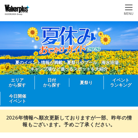
MENU
夏のイベント情報が満載！夏祭りやプール、海水浴場、
キャンプ場など遊べるスポットを大紹介
エリア
日付
イベント
夏祭り
から探す
から探す
ランキング
今日開催
イベント
2026年情報へ順次更新しておりますが一部、昨年の情
報もございます。予めご了承ください。