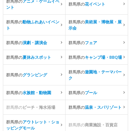
群馬県の
アニメ・ゲームイベ
群馬県の
花イベント
ント
群馬県の
動物ふれあいイベン
群馬県の
美術展・博物展・展
ト
示会
群馬県の
演劇・講演会
群馬県の
フェア
群馬県の
夏休みスポット
群馬県の
キャンプ場・BBQ場
群馬県の
遊園地・テーマパー
群馬県の
グランピング
ク
群馬県の
水族館・動物園
群馬県の
プール
群馬県の
ビーチ・海水浴場
群馬県の
温泉・スパリゾート
群馬県の
アウトレット・ショ
群馬県の
商業施設・百貨店
ッピングモール