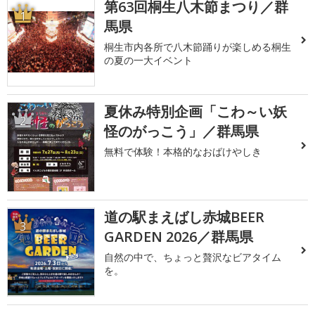
第63回桐生八木節まつり／群
1
馬県
桐生市内各所で八木節踊りが楽しめる桐生
の夏の一大イベント
夏休み特別企画「こわ～い妖
2
怪のがっこう」／群馬県
無料で体験！本格的なおばけやしき
道の駅まえばし赤城BEER
3
GARDEN 2026／群馬県
自然の中で、ちょっと贅沢なビアタイム
を。