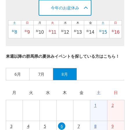
今年のお盆休み
土
日
月
火
水
木
金
土
日
8/
8/
8/
8/
8/
8/
8/
8/
8/
8
9
10
11
12
13
14
15
16
来週以降の群馬県の夏休みイベントを探している方はこちら！
6月
7月
8月
月
火
水
木
金
土
日
1
2
3
4
5
6
7
8
9