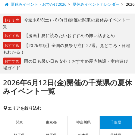
夏休みイベント・おでかけ2026
夏休みイベントカレンダー
20
今週末8/8(土)～8/9(日)開催の関東の夏休みイベント一
おすすめ
覧
【漫画】夏に読みたいおすすめの怖い話まとめ
おすすめ
【2026年版】全国の夏祭り注目27選。見どころ・日程
おすすめ
もわかる！
雨の日も暑い日も安心！おすすめ屋内施設・室内遊び
おすすめ
場ガイド
2026年6月12日(金)開催の千葉県の夏休
みイベント一覧
エリアを絞り込む
関東
東京都
神奈川県
千葉県