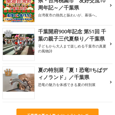
県・台湾桃園市 友好交流10
周年記～／千葉県
台湾夜市の熱気と賑わいが、幕張へ。
千葉開府900年記念 第51回 千
2
葉の親子三代夏祭り／千葉県
子どもから大人まで楽しめる千葉市の真夏
の風物詩
夏の特別展「夏！恐竜!!ちばデ
3
ィノランド」／千葉県
恐竜の魅力を体感できる夏の特別展