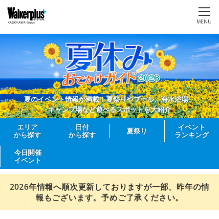
MENU
夏のイベント情報が満載！夏祭りやプール、海水浴場、
キャンプ場など遊べるスポットを大紹介
エリア
日付
イベント
夏祭り
から探す
から探す
ランキング
今日開催
イベント
2026年情報へ順次更新しておりますが一部、昨年の情
報もございます。予めご了承ください。