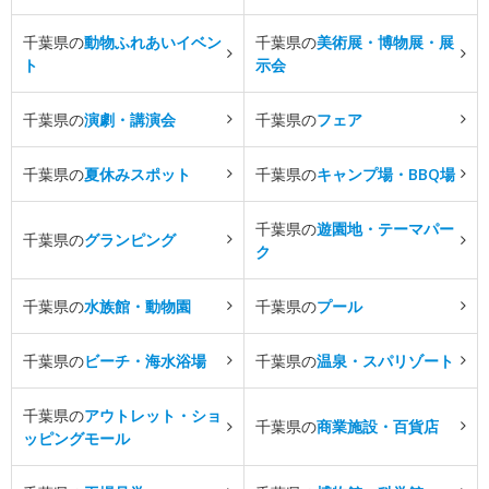
千葉県の
動物ふれあいイベン
千葉県の
美術展・博物展・展
ト
示会
千葉県の
演劇・講演会
千葉県の
フェア
千葉県の
夏休みスポット
千葉県の
キャンプ場・BBQ場
千葉県の
遊園地・テーマパー
千葉県の
グランピング
ク
千葉県の
水族館・動物園
千葉県の
プール
千葉県の
ビーチ・海水浴場
千葉県の
温泉・スパリゾート
千葉県の
アウトレット・ショ
千葉県の
商業施設・百貨店
ッピングモール