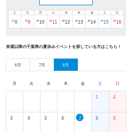
土
日
月
火
水
木
金
土
日
8/
8/
8/
8/
8/
8/
8/
8/
8/
8
9
10
11
12
13
14
15
16
来週以降の千葉県の夏休みイベントを探している方はこちら！
6月
7月
8月
月
火
水
木
金
土
日
1
2
3
4
5
6
7
8
9