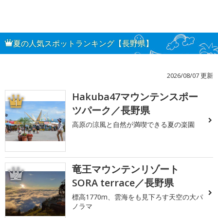
夏の人気スポットランキング【長野県】
2026/08/07 更新
Hakuba47マウンテンスポー
1
ツパーク／長野県
高原の涼風と自然が満喫できる夏の楽園
竜王マウンテンリゾート
2
SORA terrace／長野県
標高1770m、雲海をも見下ろす天空の大パ
ノラマ