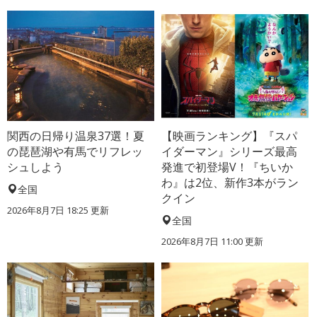
関西の日帰り温泉37選！夏
【映画ランキング】『スパ
の琵琶湖や有馬でリフレッ
イダーマン』シリーズ最高
シュしよう
発進で初登場V！『ちいか
わ』は2位、新作3本がラン
全国
クイン
2026年8月7日 18:25
更新
全国
2026年8月7日 11:00
更新