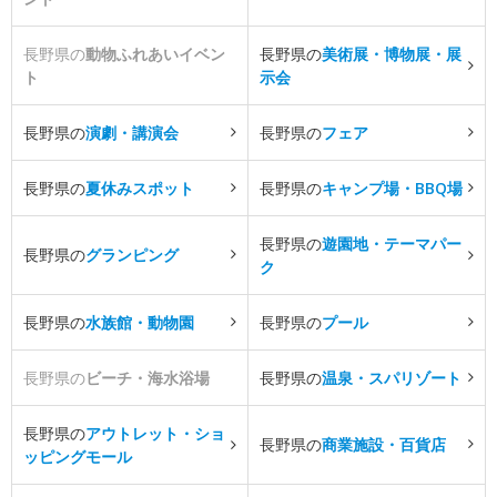
長野県の
動物ふれあいイベン
長野県の
美術展・博物展・展
ト
示会
長野県の
演劇・講演会
長野県の
フェア
長野県の
夏休みスポット
長野県の
キャンプ場・BBQ場
長野県の
遊園地・テーマパー
長野県の
グランピング
ク
長野県の
水族館・動物園
長野県の
プール
長野県の
ビーチ・海水浴場
長野県の
温泉・スパリゾート
長野県の
アウトレット・ショ
長野県の
商業施設・百貨店
ッピングモール