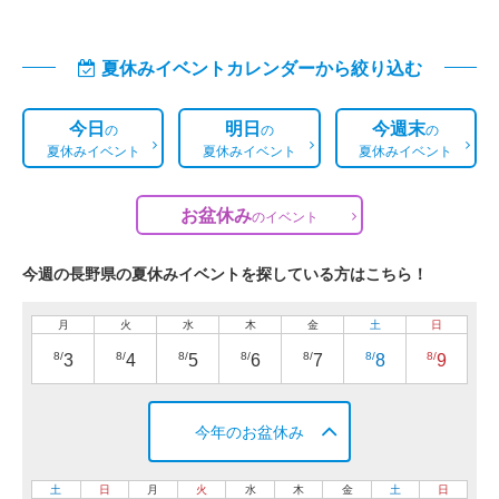
夏休みイベントカレンダーから絞り込む
今日
明日
今週末
の
の
の
夏休みイベント
夏休みイベント
夏休みイベント
お盆休み
の
イベント
今週の長野県の夏休みイベントを探している方はこちら！
月
火
水
木
金
土
日
8/
8/
8/
8/
8/
8/
8/
3
4
5
6
7
8
9
今年のお盆休み
土
日
月
火
水
木
金
土
日