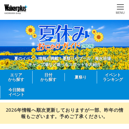
MENU
夏のイベント情報が満載！夏祭りやプール、海水浴場、
キャンプ場など遊べるスポットを大紹介
エリア
日付
イベント
夏祭り
から探す
から探す
ランキング
今日開催
イベント
2026年情報へ順次更新しておりますが一部、昨年の情
報もございます。予めご了承ください。