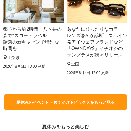
都心から約2時間、八ヶ岳の
あなたにぴったりなカラー
森で“スロートラベル”——
レンズをAIが診断！スペイン
話題の新キャビンで特別な
発アイウェアブランドなど
時間を
「OWNDAYS」イチオシの
サングラスが続々リリース
山梨県
全国
2026年8月6日 18:00
更新
2026年8月4日 17:00
更新
夏休みのイベント・おでかけトピックスをもっと見る
夏休みをもっと楽しむ