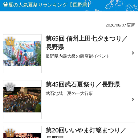
夏の人気夏祭りランキング【長野県】
2026/08/07 更新
第65回 信州上田七夕まつり／
1
長野県
長野県内最大級の商店街イベント
第45回武石夏祭り／長野県
2
武石地域 夏の一大行事
第20回いいやま灯篭まつり／
3