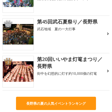
第45回武石夏祭り／長野県
2
武石地域 夏の一大行事
第20回いいやま灯篭まつり／
3
長野県
街中を幻想的に灯す約10,000個の灯篭
長野県の夏の人気イベントランキング