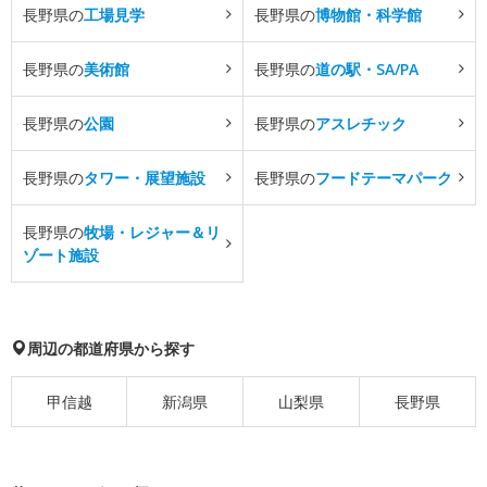
長野県の
工場見学
長野県の
博物館・科学館
長野県の
美術館
長野県の
道の駅・SA/PA
長野県の
公園
長野県の
アスレチック
長野県の
タワー・展望施設
長野県の
フードテーマパーク
長野県の
牧場・レジャー＆リ
ゾート施設
周辺の都道府県から探す
甲信越
新潟県
山梨県
長野県