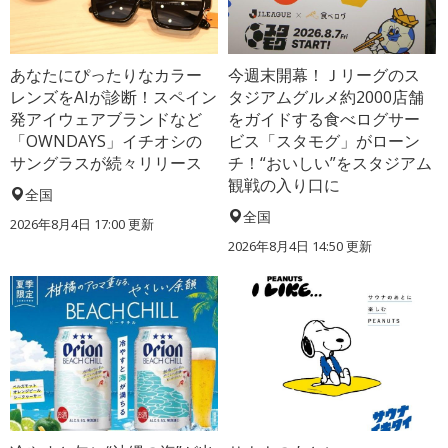
あなたにぴったりなカラー
今週末開幕！Ｊリーグのス
レンズをAIが診断！スペイン
タジアムグルメ約2000店舗
発アイウェアブランドなど
をガイドする食べログサー
「OWNDAYS」イチオシの
ビス「スタモグ」がローン
サングラスが続々リリース
チ！“おいしい”をスタジアム
観戦の入り口に
全国
全国
2026年8月4日 17:00
更新
2026年8月4日 14:50
更新