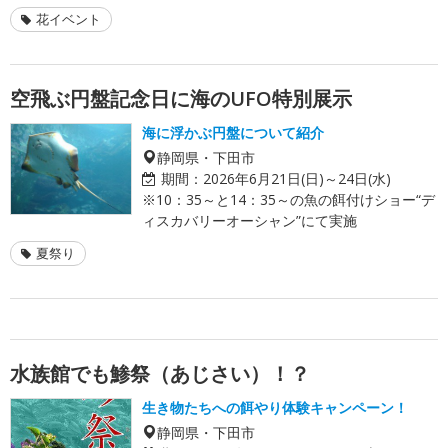
花イベント
空飛ぶ円盤記念日に海のUFO特別展示
海に浮かぶ円盤について紹介
静岡県・下田市
期間：
2026年6月21日(日)～24日(水)
※10：35～と14：35～の魚の餌付けショー“デ
ィスカバリーオーシャン”にて実施
夏祭り
水族館でも鯵祭（あじさい）！？
生き物たちへの餌やり体験キャンペーン！
静岡県・下田市