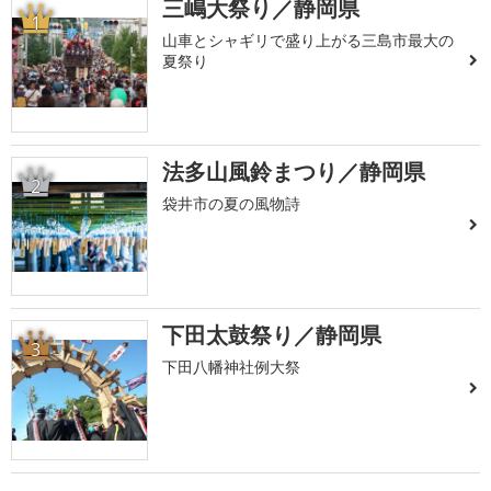
三嶋大祭り／静岡県
1
山車とシャギリで盛り上がる三島市最大の
夏祭り
法多山風鈴まつり／静岡県
2
袋井市の夏の風物詩
下田太鼓祭り／静岡県
3
下田八幡神社例大祭