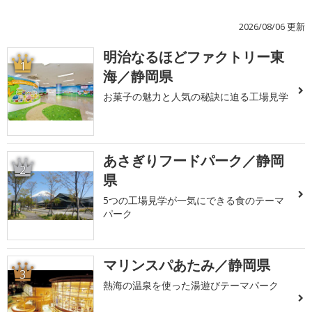
2026/08/06 更新
明治なるほどファクトリー東
1
海／静岡県
お菓子の魅力と人気の秘訣に迫る工場見学
あさぎりフードパーク／静岡
2
県
5つの工場見学が一気にできる食のテーマ
パーク
マリンスパあたみ／静岡県
3
熱海の温泉を使った湯遊びテーマパーク