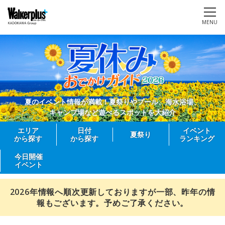
MENU
夏のイベント情報が満載！夏祭りやプール、海水浴場、
キャンプ場など遊べるスポットを大紹介
エリア
日付
イベント
夏祭り
から探す
から探す
ランキング
今日開催
イベント
2026年情報へ順次更新しておりますが一部、昨年の情
報もございます。予めご了承ください。