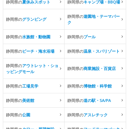
静岡県の
夏休みスポット
静岡県の
キャンプ場・BBQ場
静岡県の
遊園地・テーマパー
静岡県の
グランピング
ク
静岡県の
水族館・動物園
静岡県の
プール
静岡県の
ビーチ・海水浴場
静岡県の
温泉・スパリゾート
静岡県の
アウトレット・ショ
静岡県の
商業施設・百貨店
ッピングモール
静岡県の
工場見学
静岡県の
博物館・科学館
静岡県の
美術館
静岡県の
道の駅・SA/PA
静岡県の
公園
静岡県の
アスレチック