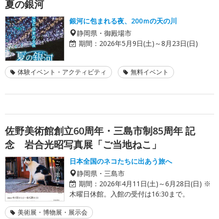
夏の銀河
銀河に包まれる夜、200ｍの天の川
静岡県・御殿場市
期間：
2026年5月9日(土)～8月23日(日)
体験イベント・アクティビティ
無料イベント
佐野美術館創立60周年・三島市制85周年 記
念 岩合光昭写真展「ご当地ねこ」
日本全国のネコたちに出あう旅へ
静岡県・三島市
期間：
2026年4月11日(土)～6月28日(日) ※
木曜日休館。入館の受付は16:30まで。
美術展・博物展・展示会