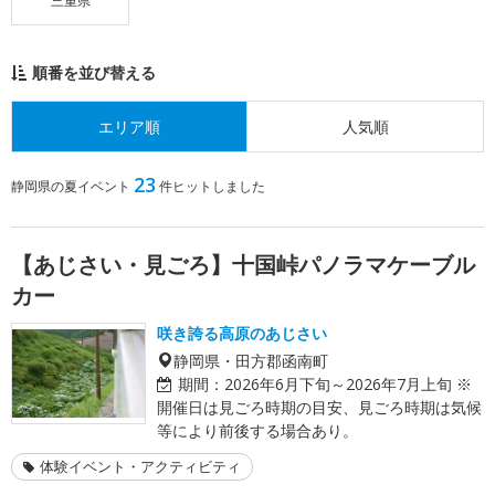
三重県
順番を並び替える
エリア順
人気順
23
静岡県の夏イベント
件ヒットしました
【あじさい・見ごろ】十国峠パノラマケーブル
カー
咲き誇る高原のあじさい
静岡県・田方郡函南町
期間：
2026年6月下旬～2026年7月上旬 ※
開催日は見ごろ時期の目安、見ごろ時期は気候
等により前後する場合あり。
体験イベント・アクティビティ