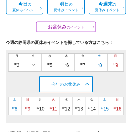
今日
明日
今週末
の
の
の
夏休みイベント
夏休みイベント
夏休みイベント
お盆休み
の
イベント
今週の静岡県の夏休みイベントを探している方はこちら！
月
火
水
木
金
土
日
8/
8/
8/
8/
8/
8/
8/
3
4
5
6
7
8
9
今年のお盆休み
土
日
月
火
水
木
金
土
日
8/
8/
8/
8/
8/
8/
8/
8/
8/
8
9
10
11
12
13
14
15
16