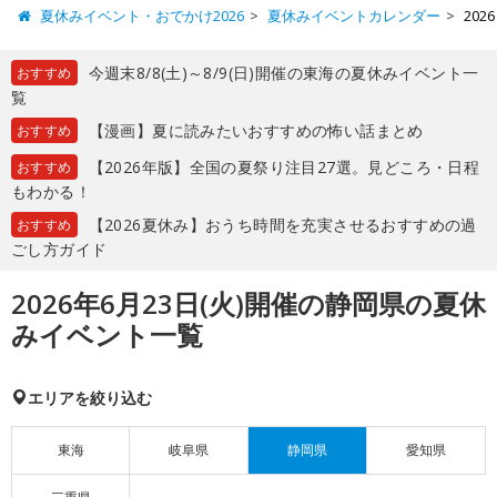
夏休みイベント・おでかけ2026
夏休みイベントカレンダー
20
今週末8/8(土)～8/9(日)開催の東海の夏休みイベント一
おすすめ
覧
【漫画】夏に読みたいおすすめの怖い話まとめ
おすすめ
【2026年版】全国の夏祭り注目27選。見どころ・日程
おすすめ
もわかる！
【2026夏休み】おうち時間を充実させるおすすめの過
おすすめ
ごし方ガイド
2026年6月23日(火)開催の静岡県の夏休
みイベント一覧
エリアを絞り込む
東海
岐阜県
静岡県
愛知県