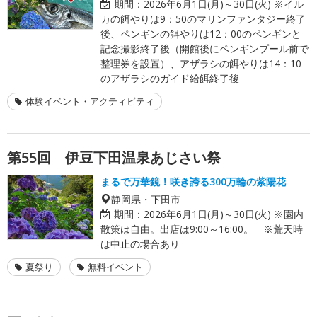
期間：
2026年6月1日(月)～30日(火) ※イル
カの餌やりは9：50のマリンファンタジー終了
後、ペンギンの餌やりは12：00のペンギンと
記念撮影終了後（開館後にペンギンプール前で
整理券を設置）、アザラシの餌やりは14：10
のアザラシのガイド給餌終了後
体験イベント・アクティビティ
第55回 伊豆下田温泉あじさい祭
まるで万華鏡！咲き誇る300万輪の紫陽花
静岡県・下田市
期間：
2026年6月1日(月)～30日(火) ※園内
散策は自由。出店は9:00～16:00。 ※荒天時
は中止の場合あり
夏祭り
無料イベント