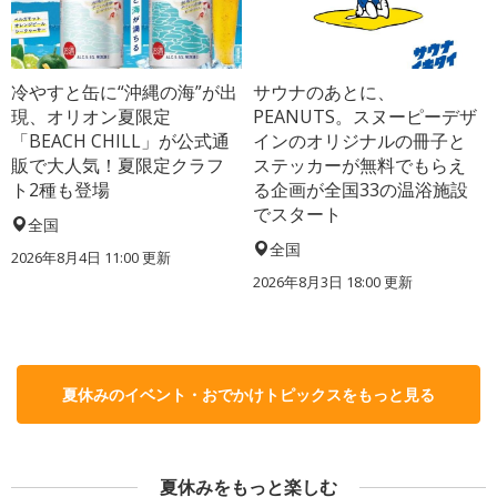
冷やすと缶に“沖縄の海”が出
サウナのあとに、
現、オリオン夏限定
PEANUTS。スヌーピーデザ
「BEACH CHILL」が公式通
インのオリジナルの冊子と
販で大人気！夏限定クラフ
ステッカーが無料でもらえ
ト2種も登場
る企画が全国33の温浴施設
でスタート
全国
全国
2026年8月4日 11:00
更新
2026年8月3日 18:00
更新
夏休みのイベント・おでかけトピックスをもっと見る
夏休みをもっと楽しむ