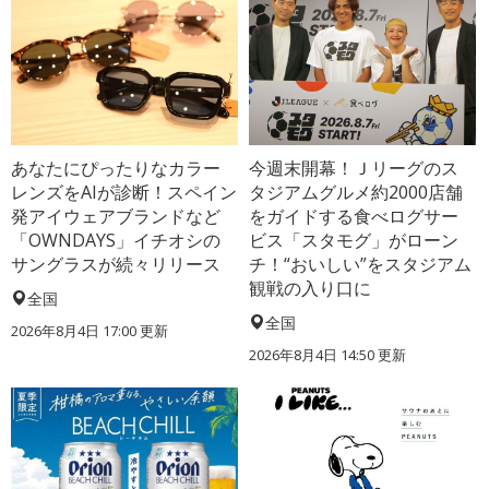
あなたにぴったりなカラー
今週末開幕！Ｊリーグのス
レンズをAIが診断！スペイン
タジアムグルメ約2000店舗
発アイウェアブランドなど
をガイドする食べログサー
「OWNDAYS」イチオシの
ビス「スタモグ」がローン
サングラスが続々リリース
チ！“おいしい”をスタジアム
観戦の入り口に
全国
全国
2026年8月4日 17:00
更新
2026年8月4日 14:50
更新