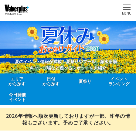
MENU
夏のイベント情報が満載！夏祭りやプール、海水浴場、
キャンプ場など遊べるスポットを大紹介
エリア
日付
イベント
夏祭り
から探す
から探す
ランキング
今日開催
イベント
2026年情報へ順次更新しておりますが一部、昨年の情
報もございます。予めご了承ください。