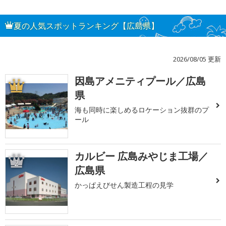
夏の人気スポットランキング【広島県】
2026/08/05 更新
因島アメニティプール／広島
1
県
海も同時に楽しめるロケーション抜群のプ
ール
カルビー 広島みやじま工場／
2
広島県
かっぱえびせん製造工程の見学