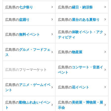
広島県の
七夕祭り
広島県の
縁日・納涼祭
広島県の
盆踊り
広島県の
屋台のある夏祭り
広島県の
体験イベント・アク
広島県の
無料イベント
ティビティ
広島県の
グルメ・フードフェ
広島県の
物産展
ス
広島県の
コンサート・音楽イ
広島県の
フリーマーケット
ベント
広島県の
アニメ・ゲームイベ
広島県の
花イベント
ント
広島県の
動物ふれあいイベン
広島県の
美術展・博物展・展
ト
示会