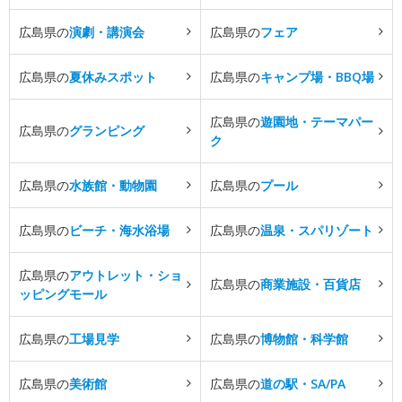
広島県の
演劇・講演会
広島県の
フェア
広島県の
夏休みスポット
広島県の
キャンプ場・BBQ場
広島県の
遊園地・テーマパー
広島県の
グランピング
ク
広島県の
水族館・動物園
広島県の
プール
広島県の
ビーチ・海水浴場
広島県の
温泉・スパリゾート
広島県の
アウトレット・ショ
広島県の
商業施設・百貨店
ッピングモール
広島県の
工場見学
広島県の
博物館・科学館
広島県の
美術館
広島県の
道の駅・SA/PA